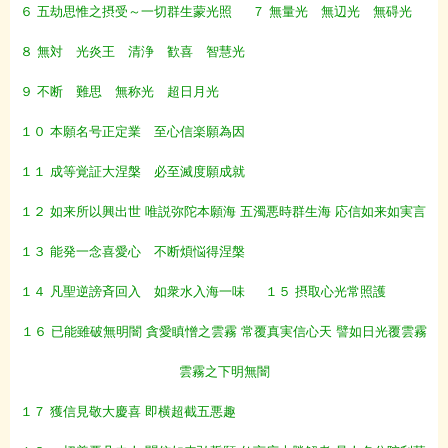
６ 五劫思惟之摂受～一切群生蒙光照
７ 無量光 無辺光 無碍光
８ 無対 光炎王 清浄 歓喜 智慧光
９ 不断 難思 無称光 超日月光
１０ 本願名号正定業 至心信楽願為因
１１ 成等覚証大涅槃 必至滅度願成就
１２ 如来所以興出世 唯説弥陀本願海 五濁悪時群生海 応信如来如実言
１３ 能発一念喜愛心 不断煩悩得涅槃
１４ 凡聖逆謗斉回入 如衆水入海一味
１５ 摂取心光常照護
１６ 已能雖破無明闇 貪愛瞋憎之雲霧 常覆真実信心天 譬如日光覆雲霧
雲霧之下明無闇
１７ 獲信見敬大慶喜 即横超截五悪趣