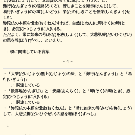
じ)を証(しょう)して、安楽(あんらく)に生(しょう)ぜん、と。
難行(なんぎょう)の陸路(ろくろ)、苦しきことを顕示(けんじ)して、
易行(いぎょう)の水道(しいどう)、楽(たの)しきことを信楽(しんぎょう)せ
しむ。
弥陀仏の本願を憶念(おくねん)すれば、自然(じねん)に即(そく)の時(と
き)、必定(ひつじょう)に入(い)る。
ただよく、常に如来の号(みな)を称(しょう)して、大悲弘誓(だいひぐぜい)
の恩を報(ほう)ずべし、といえり。
↓ 特に関連している言葉
－４－
・「大乗(だいじょう)無上(むじょう)の法」と「難行(なんぎょう)」と「易
行(いぎょう)」
↓↑ 関連している
・「歓喜地(かんぎじ)」と「安楽(あんらく)」と「即(そく)の時(とき)、必
定(ひつじょう)に入(い)る」
↓↑ 関連している
・「弥陀仏の本願を憶念(おくねん)」と「常に如来の号(みな)を称(しょう)
して、大悲弘誓(だいひぐぜい)の恩を報(ほう)ずべし」
↓