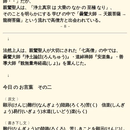
師・・」だが、
親鸞聖人は、「浄土真宗 は 大乗の なか の 至極 なり」、
そのことを明らかにする 学び の中で「曇鸞大師 → 天親菩薩 →
龍樹菩薩」
という流れで高僧方と出会われている。
－８－
↓
法然上人は、親鸞聖人が大切にされた「七高僧」の中では、
曇鸞大師『浄土論註(ろんちゅう)』・道綽禅師『安楽集』・善
導大師『観無量寿経疏(しょ)』
を重んじた。
↓
今日 の お言葉 その二
〈 原文 〉
顕示(けんじ)難行(なんぎょう)陸路(ろくろ)苦(く) 信楽(しんぎ
ょう)易行(いぎょう)水道(しいどう)楽(らく)
〈 書き下し文 〉
難行(なんぎょう)の陸路(ろくろ)、苦しきことを顕示(けんじ)し