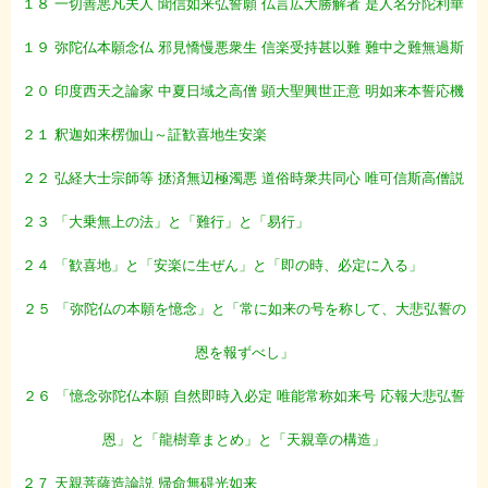
１８ 一切善悪凡夫人 聞信如来弘誓願 仏言広大勝解者 是人名分陀利華
１９ 弥陀仏本願念仏 邪見憍慢悪衆生 信楽受持甚以難 難中之難無過斯
２０ 印度西天之論家 中夏日域之高僧 顕大聖興世正意 明如来本誓応機
２１ 釈迦如来楞伽山～証歓喜地生安楽
２２ 弘経大士宗師等 拯済無辺極濁悪 道俗時衆共同心 唯可信斯高僧説
２３ 「大乗無上の法」と「難行」と「易行」
２４ 「歓喜地」と「安楽に生ぜん」と「即の時、必定に入る」
２５ 「弥陀仏の本願を憶念」と「常に如来の号を称して、大悲弘誓の
恩を報ずべし」
２６ 「憶念弥陀仏本願 自然即時入必定 唯能常称如来号 応報大悲弘誓
恩」と「龍樹章まとめ」と「天親章の構造」
２７ 天親菩薩造論説 帰命無碍光如来