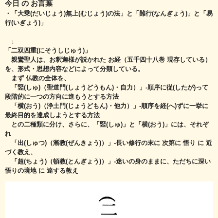
今日 の お言葉
・「大乗(だいじょう)無上(むじょう)の法」と「難行(なんぎょう)」と「易
行(いぎょう)」
↓
「二双四重(にそうしじゅう)」
親鸞聖人は、お釈迦様が説かれた お経（五千四十八巻 現存している）
を、形式・思想内容などによって分類している。
まず 仏教の全体を、
「竪(しゅ)（聖道門(しょうどうもん)・自力）」‐順序に従(したが)って
段階的に一つの方向に進もうとする方法
「横(おう)（浄土門(じょうどもん)・他力）」‐順序を経(へ)ずに一挙に
最終目的を達成しようとする方法
との二種類に分け、さらに、「竪(しゅ)」と「横(おう)」には、それぞ
れ
「出(しゅつ)（漸教(ぜんきょう)）」‐長い修行の末に 次第に 悟り に 近
づく教え、
「超(ちょう)（頓教(とんぎょう)）」‐迷いの身のままに、ただちに深い
悟りの境地 に 達する教え