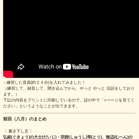
↑ 練習した音源(約２４分)を入れてみました！
（練習して、録音して、聞き込んでから、やっと やっと 法話をしており
ます。）
下記の内容をプリントに印刷しているので、話の中で「○ページを見てく
ださい」というようなことが出てきます。
前回（八月）のまとめ
〈 書き下し文 〉
弘経(ぐきょう)の大士(だいじ)・宗師(しゅうし)等(とう)、無辺(むへん)の