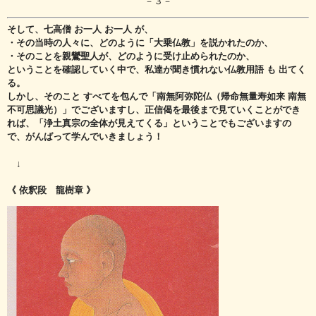
－３－
そして、七高僧 お一人 お一人 が、
・その当時の人々に、どのように「大乗仏教」を説かれたのか、
・そのことを親鸞聖人が、どのように受け止められたのか、
ということを確認していく中で、私達が聞き慣れない仏教用語 も 出てく
る。
しかし、そのこと すべてを包んで「南無阿弥陀仏（帰命無量寿如来 南無
不可思議光）」で
ございますし、正信偈を最後まで見ていくことができ
れば、
「浄土真宗の全体が見えてくる」ということでもございますの
で、
がんばって学んでいきましょう！
↓
《 依釈段 龍樹章 》