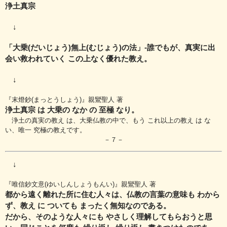
浄土真宗
↓
「大乗(だいじょう)無上(むじょう)の法」‐誰でもが、真実に出
会い救われていく この上なく優れた教え。
↓
『末燈鈔(まっとうしょう)』親鸞聖人 著
浄土真宗 は 大乗の なか の 至極 なり。
浄土の真実の教え は、大乗仏教の中で、もう これ以上の教え は な
い、唯一 究極の教えです。
－７－
↓
『唯信鈔文意(ゆいしんしょうもんい)』親鸞聖人 著
都から遠く離れた所に住む人々は、仏教の言葉の意味も わから
ず、
教え に ついても まったく無知なのである。
だから、そのような人々にも やさしく理解してもらおうと思