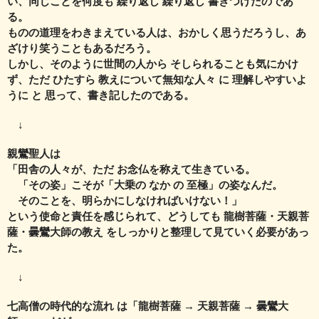
い、
同じことを何度も 繰り返し 繰り返し 書きつけたのであ
る。
ものの道理をわきまえている人は、おかしく思うだろうし、
あ
ざけり笑うこともあるだろう。
しかし、そのように世間の人から そしられることも気にかけ
ず、
ただ ひたすら 教えについて無知な人々 に 理解しやすいよ
うに と 思って、
書き記したのである。
↓
親鸞聖人は
「田舎の人々が、ただ お念仏を称えて生きている。
「その姿」こそが「大乗の なか の 至極」の姿なんだ。
そのことを、明らかにしなければいけない！」
という使命と責任を感じられて、
どうしても 龍樹菩薩・天親菩
薩・曇鸞大師の教え を
しっかりと整理して見ていく必要があっ
た。
↓
七高僧の時代的な流れ は「龍樹菩薩 → 天親菩薩 → 曇鸞大