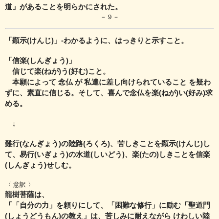
道」があることを明らかにされた。
－９－
「顕示(けんじ)」‐わかるように、はっきりと示すこと。
「信楽(しんぎょう)」
信じて楽(ねが)う(好む)こと。
本願によって 念仏 が 私達に差し向けられていること を疑わ
ずに、
素直に信じる。そして、喜んで念仏を楽(ねが)い(好み)求
める。
↓
難行(なんぎょう)の陸路(ろくろ)、苦しきことを顕示(けんじ)し
て、易行(いぎょう)の水道(しいどう)、楽(たの)しきことを信楽
(しんぎょう)せしむ。
〈 意訳 〉
龍樹菩薩は、
「「自分の力」を頼りにして、「困難な修行」に励む「聖道門
(しょうどうもん)の教え」は、
苦しみに耐えながら けわしい陸