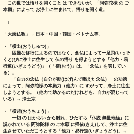
この世では悟りを開くこと は できないが、
「阿弥陀様 の ご
本願」によって お浄土に生まれて、悟りを開く道。
↓
「大乗仏教」→ 日本・中国・韓国・ベトナム等。
・「横出(おうしゅつ)」
困難な修行によるのではなく、念仏によって一足飛(いっそ
くと)びに浄土に
往生して 仏の悟り を得ようとする「他力・易
行道(いぎょうどう)」
（「横(おう)」は、「念仏」
を表してい
る）。
「自力の念仏（自分が励(はげ)んで唱えた念仏）」の功徳
によって、
阿弥陀様の本願力（他力）に すがって、浄土に往生
しようとする。
（他力で助かるのだけれども、自力が混じって
いる）→ 浄土宗
・「横超(おうちょう)」
一切 の はからい から離れ、ひたすら『仏説 無量寿経』に
説かれている 阿弥陀様 の ご本願 に帰依(きえ)して、浄土に往
生させて
いただこうとする「他力・易行道(いぎょうどう)」→