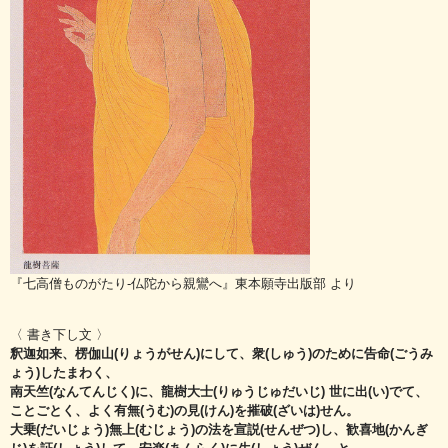
『七高僧ものがたり-仏陀から親鸞へ』東本願寺出版部 より
〈 書き下し文 〉
釈迦如来、楞伽山(りょうがせん)にして、衆(しゅう)のために告命(ごうみ
ょう)したまわく、
南天竺(なんてんじく)に、龍樹大士(りゅうじゅだいじ) 世に出(い)でて、
ことごとく、よく有無(うむ)の見(けん)を摧破(ざいは)せん。
大乗(だいじょう)無上(むじょう)の法を宣説(せんぜつ)し、歓喜地(かんぎ