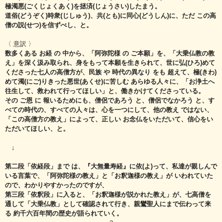
極濁悪(ごくじょくあく)を拯済(じょうさい)したまう。
道俗(どうぞく)時衆(じしゅう)、共(とも)に同心(どうしん)に、ただ この高
僧の説(せつ)を信ずべし、と。
〈 意訳 〉
数多くある お経 の 中から、「阿弥陀様 の ご本願」を、
「大乗仏教の教
え」を深く汲み取られ、身をもって本願を生きられて、
世に弘(ひろ)めて
くださった七人の高僧方が、民族 や 時代の異なり をも 超えて、
極(きわ)
めて濁(にご)りきった悪世(あくせ)に苦しむ あらゆる人々に、
「お浄土へ
往生して、救われて行ってほしい」と、働きかけてくださっている。
その ご恩 に 報いるためにも、
僧侶であろう と、僧侶でなかろう と、す
べての時代の、すべての人々は、
心を一つにして、他の教え ではない、
「この高僧方の教え」によって、
正しい お念仏をいただいて、信心をい
ただいてほしい、と。
↓
第二段「依経段」まで は、『大無量寿経』に依(よ)って、私達が親しんで
いる言葉で、
「阿弥陀様の教え」と「お釈迦様の教え」が いわれていた
ので、
わかりやすかったのですが、
第三段「依釈段」に入ると、「お釈迦様が説かれた教え」が、
七高僧を
通して「大乗仏教」として確認されて行き、
親鸞聖人にまで伝わって来
る 約千六百年間の歴史が語られていく。