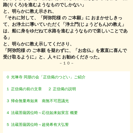
路(りくろ)を進むようなものでしかない」
と、明らかに教え示され、
「それに対して、「阿弥陀様 の ご本願」に おまかせしきっ
て、
お浄土に導いていただく「浄土門(じょうどもん)の教え」
は、
船に身をゆだねて水路を進むようなもので楽しいことであ
る」
と、明らかに教え示してくださり、
「阿弥陀様 の ご本願 を疑わずに、「お念仏」を素直に喜んで
受け取るように」と、人々に お勧めくださった。
－１０－
０ 光琳寺 同朋の会「正信偈のつどい」ご紹介
１ 正信偈の前の文章
２ 正信偈の説明
３ 帰命無量寿如来 南無不可思議光
４ 法蔵菩薩因位時～応信如来如実言 概要
５ 法蔵菩薩因位時～超発希有大弘誓