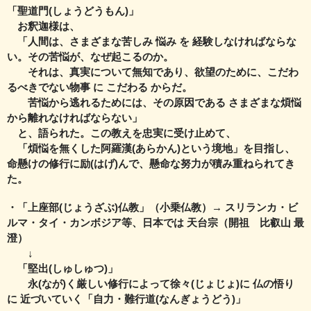
「聖道門(しょうどうもん)」
お釈迦様は、
「人間は、さまざまな苦しみ 悩み を 経験しなければならな
い。
その苦悩が、なぜ起こるのか。
それは、真実について無知であり、
欲望のために、こだわ
るべきでない物事 に こだわる からだ。
苦悩から逃れるためには、その原因である さまざまな煩悩
から
離れなければならない」
と、語られた。この教えを忠実に受け止めて、
「煩悩を無くした阿羅漢(あらかん)という境地」を目指し、
命懸けの修行に励(はげ)んで、
懸命な努力が積み重ねられてき
た。
・「上座部(じょうざぶ)仏教」（小乗仏教）→ スリランカ・ビ
ルマ・タイ・カンボジア等、
日本では 天台宗（開祖 比叡山 最
澄）
↓
「堅出(しゅしゅつ)」
永(なが)く厳しい修行によって徐々(じょじょ)に 仏の悟り
に 近づいていく
「自力・難行道(なんぎょうどう)」