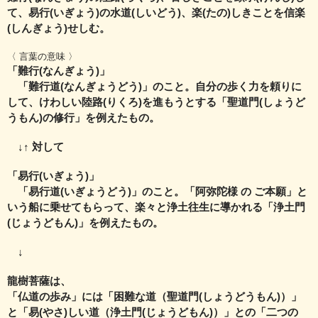
て、易行(いぎょう)の水道(しいどう)、楽(たの)しきことを信楽
(しんぎょう)せしむ。
〈 言葉の意味 〉
「難行(なんぎょう)」
「難行道(なんぎょうどう)」のこと。自分の歩く力を頼りに
して、けわしい陸路(りくろ)を
進もうとする「聖道門(しょうど
うもん)の修行」を例えたもの。
↓↑ 対して
「易行(いぎょう)」
「易行道(いぎょうどう)」のこと。「阿弥陀様 の ご本願」と
いう船に乗せてもらって、
楽々と浄土往生に導かれる「浄土門
(じょうどもん)」を例えたもの。
↓
龍樹菩薩は、
「仏道の歩み」には「困難な道（聖道門(しょうどうもん)）」
と「易(やさ)しい道（浄土門(じょうどもん)）」との
「二つの