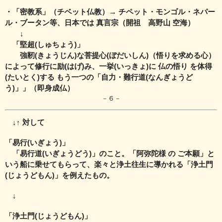
・「密教系」（チベット仏教）→ チペット・モンゴル・ネパー
ル・ブータン等、
日本では 真言宗（開祖 高野山 空海）
↓
「堅超(しゅちょう)」
強靭(きょうじん)な菩提心(ぼだいしん)（悟りを求める心）
によって修行に励(はげ)み、
一挙(いっきょ)に 仏の悟り を体得
(たいとく)する もう一つの「自力・難行道(なんぎょうど
う)」」（即身成仏）
－６－
↓↑ 対して
「易行(いぎょう)」
「易行道(いぎょうどう)」のこと。「阿弥陀様 の ご本願」と
いう船に乗せてもらって、
楽々と浄土往生に導かれる「浄土門
(じょうどもん)」を例えたもの。
↓
「浄土門(じょうどもん)」