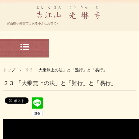
宗大谷派 光琳寺 ホームページ
富山県小矢部市にある小さなお寺です
TEL.-0766-67-2192
〒932-0804 富山県小矢部市下中368
トップ
›
２３ 「大乗無上の法」と「難行」と「易行」
２３ 「大乗無上の法」と「難行」と「易行」