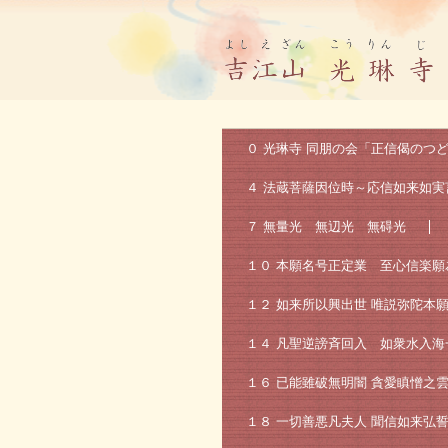
真宗大谷派 光琳寺 ホームページ
０ 光琳寺 同朋の会「正信偈のつ
４ 法蔵菩薩因位時～応信如来如実
７ 無量光 無辺光 無碍光
１０ 本願名号正定業 至心信楽願
１２ 如来所以興出世 唯説弥陀本
１４ 凡聖逆謗斉回入 如衆水入海
１６ 已能雖破無明闇 貪愛瞋憎之
１８ 一切善悪凡夫人 聞信如来弘