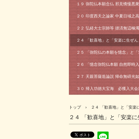
１９ 弥陀仏本願念仏 邪見憍慢悪
２０ 印度西天之論家 中夏日域之
２２ 弘経大士宗師等 拯済無辺極
２４ 「歓喜地」と「安楽に生ぜ
２５ 「弥陀仏の本願を憶念」と
２６ 「憶念弥陀仏本願 自然即時
２７ 天親菩薩造論説 帰命無碍光
３０ 帰入功徳大宝海 必獲入大会
トップ
›
２４ 「歓喜地」と「安楽
２４ 「歓喜地」と「安楽