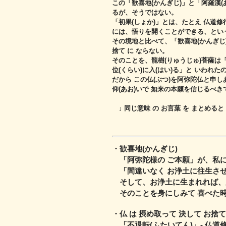
この「歓喜地(かんぎじ)」と「阿羅漢(あ
るが、そうではない。
「初果(しょか)」とは、たとえ 仏道修
には、悟りを開くことができる、
とい
その境地と比べて、「歓喜地(かんぎじ
捨て に ならない。
そのことを、龍樹(りゅうじゅ)菩薩は「
位(くらい)に入(はい)る」と いわれた
だから この仏(ぶつ)を阿弥陀仏と申
仰(あお)いで 如来の本願を信じるべき
↓ 同じ意味 の お言葉 を まとめると
・歓喜地(かんぎじ)
「阿弥陀様の ご本願」が、私
「間違いなく お浄土に往生さ
そして、お浄土に生まれれば、
そのことを身にしみて 喜べた時、
・仏 は 摂め取って 決して お捨
「不退転(ふたいてん)」‐ 仏