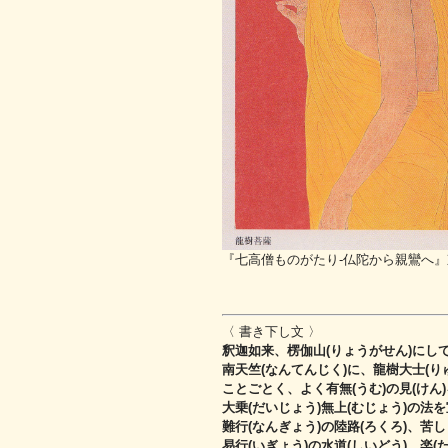
『七高僧ものがたり-仏陀から親鸞へ』
〈 書き下し文 〉
釈迦如来、楞伽山(りょうがせん)にして
南天竺(なんてんじく)に、龍樹大士(りゅ
ことごとく、よく有無(うむ)の見(けん)
大乗(だいじょう)無上(むじょう)の法を
難行(なんぎょう)の陸路(ろくろ)、苦
易行(いぎょう)の水道(しいどう)、楽(