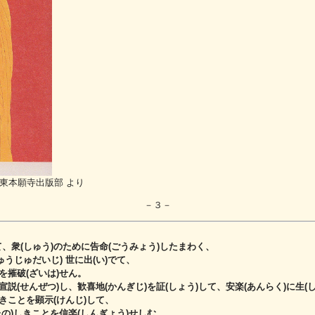
東本願寺出版部 より
－３－
、衆(しゅう)のために告命(ごうみょう)したまわく、
うじゅだいじ) 世に出(い)でて、
を摧破(ざいは)せん。
宣説(せんぜつ)し、歓喜地(かんぎじ)を証(しょう)して、安楽(あんらく)に生(
しきことを顕示(けんじ)して、
たの)しきことを信楽(しんぎょう)せしむ。