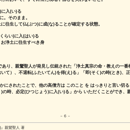
に入(い)る
ちに。そのまま。
土に往生して仏(ぶつ)に成(な)ることが確定する状態。
くらい)に入(はい)る
 お浄土に往生すべき身
であり、
親鸞聖人が発見し伝統された「浄土真宗の命・教えの一番
おいて）、不退転(ふたいてん)を得(え)る」「即(そく)の時(とき)、
かにされたことで、
他の高僧方は このこと を はっきりと言い切
)の時、必定(ひつじょう)に入(い)る」から いただくことができ、
－６－
)』親鸞聖人 著