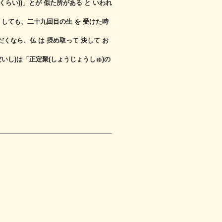
くらい))」
とが 似た所がある と いわれ
 しても、
二十九回目の生 を 受けた時
ただくなら、
仏 は 摂め取って 決して お
いし)は「正定聚(しょうじょうしゅ)の