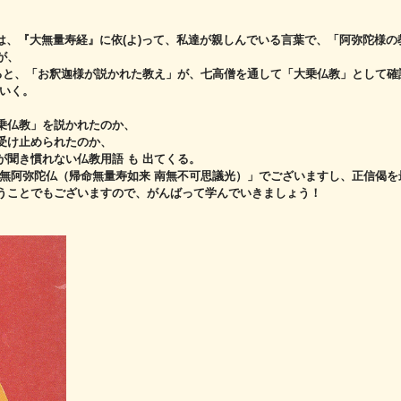
 は、『大無量寿経』に依(よ)って、私達が親しんでいる言葉で、
「阿弥陀様の
が、
ると、「お釈迦様が説かれた教え」が、
七高僧を通して「大乗仏教」として確
ていく。
乗仏教」を説かれたのか、
受け止められたのか、
聞き慣れない仏教用語 も 出てくる。
南無阿弥陀仏（帰命無量寿如来 南無不可思議光）」で
ございますし、正信偈を
うことでもございますので、
がんばって学んでいきましょう！