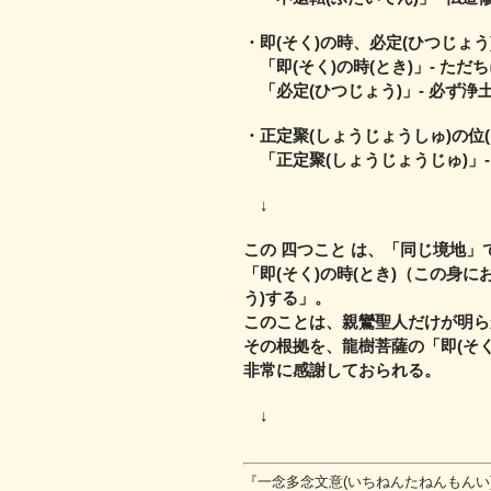
・即(そく)の時、必定(ひつじょう)
「即(そく)の時(とき)」‐ ただ
「必定(ひつじょう)」‐ 必ず浄
・正定聚(しょうじょうしゅ)の位(
「正定聚(しょうじょうじゅ)」‐
↓
この 四つこと は、「同じ境地」
「即(そく)の時(とき)（この身に
う)する」。
このことは、親鸞聖人だけが明ら
その根拠を、龍樹菩薩の「即(そく
非常に感謝しておられる。
↓
『一念多念文意(いちねんたねんもんい