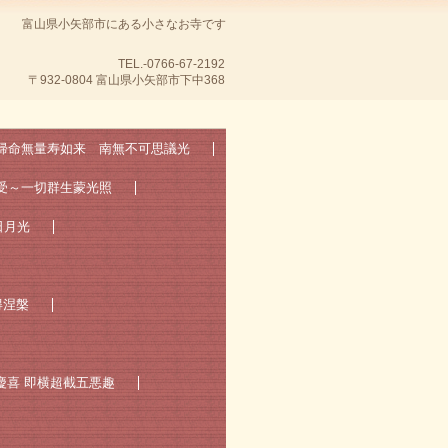
富山県小矢部市にある小さなお寺です
TEL.-0766-67-2192
〒932-0804 富山県小矢部市下中368
 帰命無量寿如来 南無不可思議光
受～一切群生蒙光照
日月光
得涅槃
慶喜 即横超截五悪趣