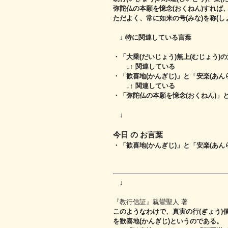
弥陀仏の本願を憶念(おくねん)すれば、自
ただよく、常に如来の号(みな)を称(し
↓ 特に関連している言葉
・「大乗(だいじょう)無上(むじょう)
↓↑ 関連している
・「歓喜地(かんぎじ)」と「安楽(あんら
↓↑ 関連している
・「弥陀仏の本願を憶念(おくねん)」と
↓
今日 の お言葉
・「歓喜地(かんぎじ)」と「安楽(あんら
↓
『教行信証』親鸞聖人 著
このようなわけで、真実の行(ぎょう)
を歓喜地(かんぎじ)というのである。