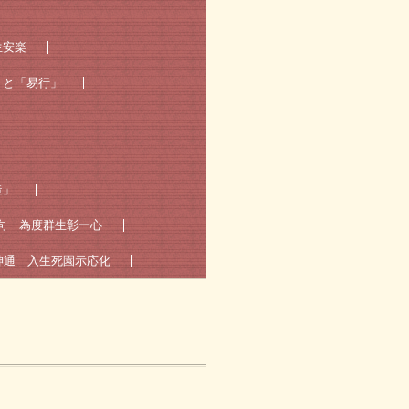
生安楽
」と「易行」
造」
向 為度群生彰一心
神通 入生死園示応化