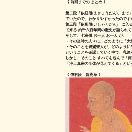
《 前回までの まとめ 》
第二段「依経段(えきょうだん)」まで
ていたので、
わかりやすかったのです
第三段「依釈段(いしゃくだん)」に入
て来る 約千六百年間の歴史が語られ
そして、七高僧 お一人 お一人 が、
・その当時の人々に、どのように「大
・そのことを親鸞聖人が、どのように
ということを確認していく中で、私達が
しかし、そのこと すべてを包んで「
「浄土真宗の全体が見えてくる」とい
《 依釈段 龍樹章 》