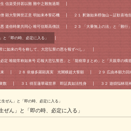
衆生 信楽受持甚以難 難中之難無過斯
高僧 顕大聖興世正意 明如来本誓応機
２１ 釈迦如来楞伽山～証歓喜地
濁悪 道俗時衆共同心 唯可信斯高僧説
２３ 「大乗無上の法」と「難行
ん」と「即の時、必定に入る」
「常に如来の号を称して、大悲弘誓の恩を報ずべし」
入必定 唯能常称如来号 応報大悲弘誓恩」と「龍樹章まとめ」と「天親章の構
如来
２８ 依修多羅顕真実 光闡横超大誓願
２９ 広由本願力回
衆数
３１ 得至蓮華蔵世界 即証真如法性身
３２ 遊煩悩林現
に生ぜん」と「即の時、必定に入る」
に生ぜん」と「即の時、必定に入る」