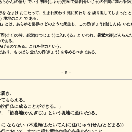
らかん)の悟り でいう 初果(しょか)(初めて聖者(せいじゃ)の仲間に加わる位(
行を なまけ おこたって、
生まれ変わり 死に変わり を 繰り返してしまった と
う 境地のこと で ある。
)」とは、
あらゆる世界の どのような衆生も、この行(ぎょう)信(しん)を い
即(そく)の時、必定(ひつじょう)に入(い)る」と いわれ、
曇鸞大師(どんらんだ
のである。
しあげるのである。これを他力という。
であり、もっぱら 念仏の行(ぎょう) を修めるべきである。
－５－
に届き、
せてもらえる。
必ず 仏に成ることができる。」
「歓喜地(かんぎじ)」という境地に至(いた)る。
て に ならない（不退転(ふたいてん)に住(じゅう)せん(とどまる)）
道修行において、すでに得た境地や信心を失わないこと。