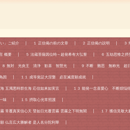
どい」ご紹介
１ 正信偈の前の文章
２ 正信偈の説明
３
言 概要
５ 法蔵菩薩因位時～超発希有大弘誓
６ 五劫思惟之摂
８ 無対 光炎王 清浄 歓喜 智慧光
９ 不断 難思 無称光 超
為因
１１ 成等覚証大涅槃 必至滅度願成就
願海 五濁悪時群生海 応信如来如実言
１３ 能発一念喜愛心 不断煩悩
一味
１５ 摂取心光常照護
雲霧 常覆真実信心天 譬如日光覆雲霧 雲霧之下明無闇
１７ 獲信見敬大
誓願 仏言広大勝解者 是人名分陀利華