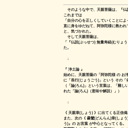
そのような中で、天親菩薩は、『仏説(
これまでは
「自分の心を正しくしていくことによ
直に身をゆだねて、阿弥陀様に救われ
と、気づかれた。
そして天親菩薩は、
「『仏説(ぶっせつ) 無量寿経(むりょ
た。
↓
『 浄土論 』
始めに、天親菩薩の「阿弥陀様 の お
に「長行(じょうごう)」という その
（「論(ろん)」という言葉は、「難し
れた「論(ろん)（意味や解説）」）
↓
《 天親章(しょう) 》に出てくる正信偈
また、次の《 曇鸞(どんらん)章(しょう)
う)』の お言葉 が中心となってくる。