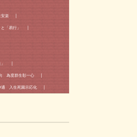
生安楽
」と「易行」
造」
向 為度群生彰一心
神通 入生死園示応化