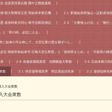
衆生 信楽受持甚以難 難中之難無過斯
高僧 顕大聖興世正意 明如来本誓応機
２１ 釈迦如来楞伽山～証歓喜地
濁悪 道俗時衆共同心 唯可信斯高僧説
２３ 「大乗無上の法」と「難行
ん」と「即の時、必定に入る」
「常に如来の号を称して、大悲弘誓の恩を報ずべし」
入必定 唯能常称如来号 応報大悲弘誓恩」と「龍樹章まとめ」と「天親章の構
如来
２８ 依修多羅顕真実 光闡横超大誓願
２９ 広由本願力回
衆数
３１ 得至蓮華蔵世界 即証真如法性身
３２ 遊煩悩林現
獲入大会衆数
入大会衆数