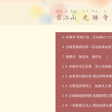
真宗大谷派 光琳寺 ホームページ
０ 光琳寺 同朋の会「正信偈のつ
４ 法蔵菩薩因位時～応信如来如実
７ 無量光 無辺光 無碍光
１０ 本願名号正定業 至心信楽願
１２ 如来所以興出世 唯説弥陀本
１４ 凡聖逆謗斉回入 如衆水入海
１６ 已能雖破無明闇 貪愛瞋憎之
１８ 一切善悪凡夫人 聞信如来弘