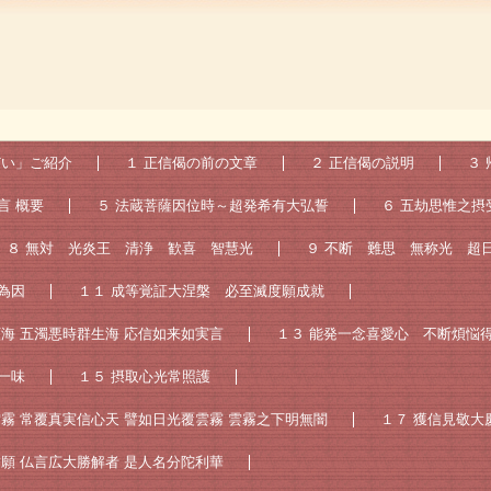
どい」ご紹介
１ 正信偈の前の文章
２ 正信偈の説明
３
言 概要
５ 法蔵菩薩因位時～超発希有大弘誓
６ 五劫思惟之摂
８ 無対 光炎王 清浄 歓喜 智慧光
９ 不断 難思 無称光 超
為因
１１ 成等覚証大涅槃 必至滅度願成就
願海 五濁悪時群生海 応信如来如実言
１３ 能発一念喜愛心 不断煩悩
一味
１５ 摂取心光常照護
雲霧 常覆真実信心天 譬如日光覆雲霧 雲霧之下明無闇
１７ 獲信見敬大
誓願 仏言広大勝解者 是人名分陀利華