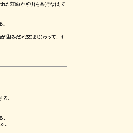
れた荘厳(かざり)を具(そな)えて
る。
光が乱(みだ)れ交(まじ)わって、キ
がする。
る。
れる。