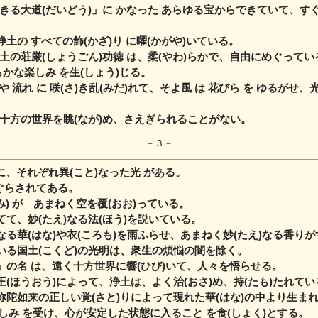
る大道(だいどう)」に かなった あらゆる宝から
できていて、すぐ
土の すべての飾(かざ)り に曜(かがや)いている。
の荘厳(しょうごん)功徳 は、柔(やわ)らかで、自由にめぐってい
らかな楽しみ を生(しょう)じる。
 流れ に 咲(さ)き乱(みだ)れて、そよ風 は 花びら を ゆるがせ、
十方の世界を眺(なが)め、さえぎられることがない。
－３－
 に、それぞれ異(こと)なった光 がある。
めぐらされてある。
み) が あまねく空を覆(おお)っている。
てて、妙(たえ)なる法(ほう)を説いている。
なる華(はな)や衣(ころも)を雨ふらせ、あまねく妙(たえ)なる香り
いる国土(こくど)の光明は、衆生の煩悩の闇を除く。
」の名 は、遠く十方世界に響(ひび)いて、人々を悟らせる。
王(ほうおう)によって、浄土は、よく治(おさ)め、持(たも)たれてい
弥陀如来の正しい覚(さと)りによって現れた華(はな)の中より生ま
 楽しみ を受け、心が安定した状態に入ること を食(しょく)とする。