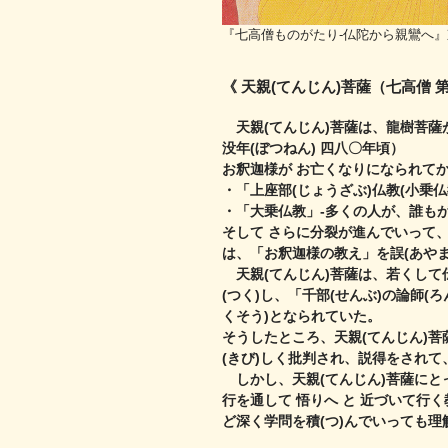
『七高僧ものがたり-仏陀から親鸞へ』
《 天親(てんじん)菩薩（七高僧 第
天親(てんじん)菩薩は、龍樹菩薩
没年(ぼつねん) 四八〇年頃）
お釈迦様が お亡くなりになられて
・「上座部(じょうざぶ)仏教(小乗
・「大乗仏教」‐多くの人が、誰も
そして さらに分裂が進んでいって
は、「お釈迦様の教え」を誤(あや
天親(てんじん)菩薩は、若くして
(つく)し、
「千部(せんぶ)の論師(
くそう)となられていた。
そうしたところ、天親(てんじん)菩
(きび)しく批判され、説得をされて
しかし、天親(てんじん)菩薩にと
行を通して 悟りへ と 近づいて行く
ど深く学問を積(つ)んでいっても