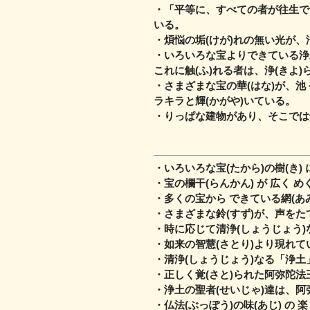
・「平等に、すべての者が往生でき
いる。
・煩悩の垢(けが)れの無い光が、浄
・いろいろな宝よりできている浄土
これに触(ふ)れる者は、浄(きよ)
・さまざまな宝の華(はな)が、池 や
ラキラと輝(かがや)いている。
・りっぱな建物があり、そこでは
・いろいろな宝(たから)の樹(き)
・宝の欄干(らんかん) が 広く 
・多くの宝から できている網(あ
・さまざまな鈴(すず)が、声をた
・時に応じて清浄(しょうじょう)
・如来の智慧(さとり)より現れて
・清浄(しょうじょう)なる「浄土
・正しく覚(さと)られた阿弥陀法
・浄土の聖者(せいじゃ)達は、阿
・仏法(ぶっぽう)の味(あじ) の