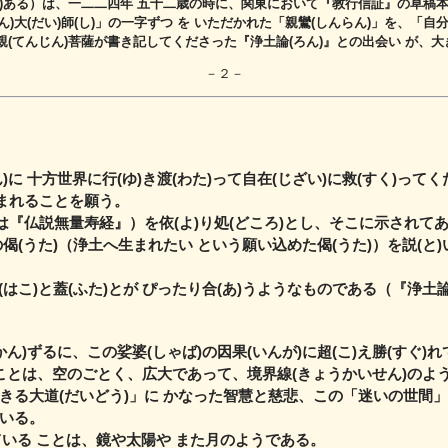
)ある）は、一二二四年 五十二歳の時に、
関東において『教行信証』の草稿本
ん)大(だい)師(し)」の
一字ずつ を いただかれた「親鸞(しんらん)」を、「自
(てんじん)菩薩が書き記してくださった『浄土論(ろん)』との出会い が、
－２－
）
ん)に 十方世界に行(ゆ)き渡(わた)って自在(じざい)に救(すく)っ
生まれることを願う。
は『仏説無量寿経』）を依(よ)り処(どころ)とし、
そこに示されてあ
の偈(うた)（浄土へ生まれたい という願い込めた偈(うた)）を説(と
(はこ)と蓋(ふた)とが ぴったり合(あ)うようなものである（『浄土
かん)ずるに、この娑婆(しゃば)の因果(いんが)に超(こ)え勝(すぐ)
 ことは、空のごとく、広大であって、
境界線(きょうかいせん)のよう
きる大道(だいどう)」に かなった智慧と慈悲、
この「迷いの世間」を
いる。
えている ことは、鏡や太陽や また月のようである。