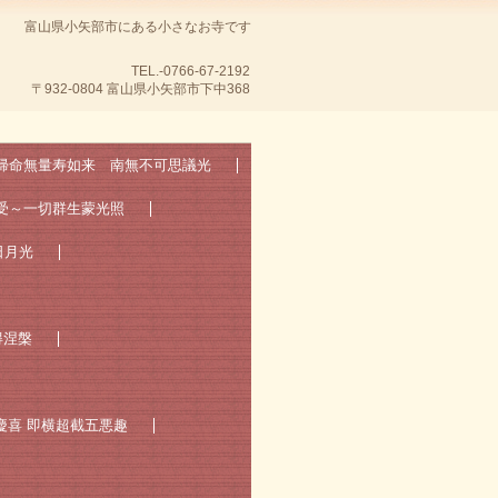
富山県小矢部市にある小さなお寺です
TEL.-0766-67-2192
〒932-0804 富山県小矢部市下中368
 帰命無量寿如来 南無不可思議光
受～一切群生蒙光照
日月光
得涅槃
慶喜 即横超截五悪趣