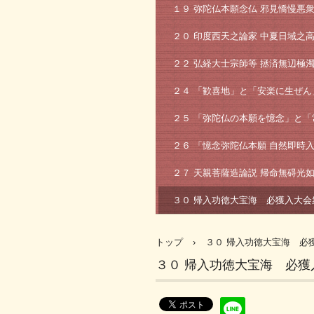
１９ 弥陀仏本願念仏 邪見憍慢悪
２０ 印度西天之論家 中夏日域之
２２ 弘経大士宗師等 拯済無辺極
２４ 「歓喜地」と「安楽に生ぜ
２５ 「弥陀仏の本願を憶念」と
２６ 「憶念弥陀仏本願 自然即時
２７ 天親菩薩造論説 帰命無碍光
３０ 帰入功徳大宝海 必獲入大会
トップ
›
３０ 帰入功徳大宝海 必
３０ 帰入功徳大宝海 必獲