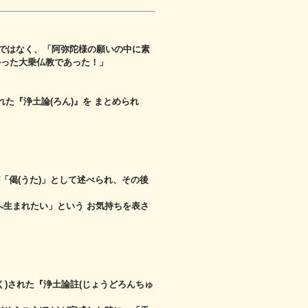
ではなく、
「阿弥陀様の願いの中に素
かった大乗仏教であった！」
れた
『浄土論(ろん)』を まとめられ
「偈(うた)」として述べられ、
その後
へ生まれたい」という お気持ちを表さ
く)された『浄土論註(じょうどろんちゅ