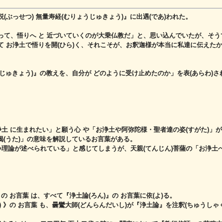
ぶっせつ) 無量寿経(むりょうじゅきょう)』に出遇(であ)われた。
って、悟りへ と 近づいていくのが大乗仏教だ」と、思い込んでいたが、そう
て お浄土で悟りを
開(ひら)く、それこそが、お釈迦様が本当に私達に伝えた
うじゅきょう)』の教えを、自分が どのように受け止めたのか」を表(あらわ)さ
浄土 に生まれたい」と願う心 や
「お浄土や阿弥陀様・聖者達の姿(すがた)」が
「偈(うた)」の意味を解説しているお言葉がある。
い理論が述べられている」と感じてしまうが、
天親(てんじん)菩薩の「お浄土
 の お言葉 は、すべて『浄土論(ろん)』の お言葉に依(よ)る。
 》の お言葉 も、
曇鸞大師(どんらんだいし)が『浄土論』を注釈(ちゅうしゃ