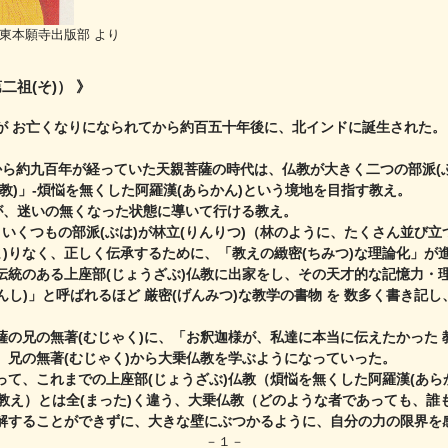
東本願寺出版部 より
二祖(そ)） 》
が お亡くなりになられてから約百五十年後に、
北インドに誕生された。（
から約九百年が経っていた天親菩薩の時代は、
仏教が大きく二つの部派(
仏教)」‐煩悩を無くした阿羅漢(あらかん)という境地を目指す教え。
が、迷いの無くなった状態に導いて行ける教え。
、
いくつもの部派(ぶは)が林立(りんりつ)（林のように、たくさん並び立
ま)りなく、正しく伝承するために、
「教えの緻密(ちみつ)な理論化」が
伝統のある上座部(じょうざぶ)仏教に出家をし、
その天才的な記憶力・理
ろんし)」と呼ばれるほど 厳密(げんみつ)な教学の書物 を 数多く書き記し
薩の兄の無著(むじゃく)に、
「お釈迦様が、私達に本当に伝えたかった 
、兄の無著(むじゃく)から大乗仏教を学ぶようになっていった。
って、これまでの上座部(じょうざぶ)仏教（煩悩を無くした阿羅漢(あら
教え）とは全(まった)く違う、
大乗仏教（どのような者であっても、誰
理解することができずに、
大きな壁にぶつかるように、自分の力の限界を
－１－