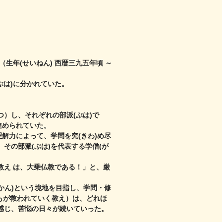
生年(せいねん) 西暦三九五年頃 ～
ぶは)に分かれていた。
つ）し、
それぞれの部派(ぶは)で
進められていた。
解力によって、学問を究(きわ)め尽
、
その部派(ぶは)を代表する学僧(が
教え は、大乗仏教である！」と、
厳
かん)という境地を目指し、学問・修
もが救われていく教え）は、
どれほ
感じ、苦悩の日々が続いていった。