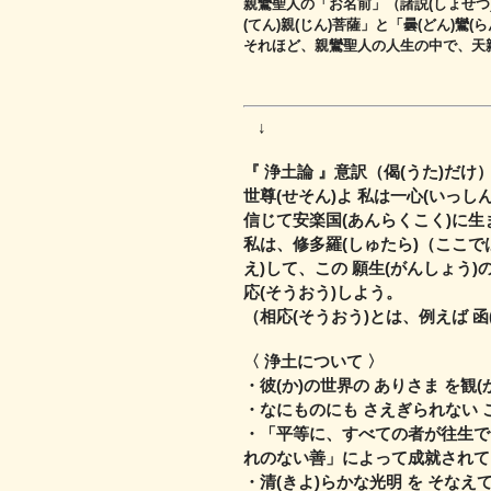
親鸞聖人の「お名前」（諸説(しょせつ
(てん)親(じん)菩薩」と「曇(どん)鸞(ら
それほど、親鸞聖人の人生の中で、天親
↓
『 浄土論 』意訳（偈(うた)だけ
世尊(せそん)よ 私は一心(いっし
信じて安楽国(あんらくこく)に
私は、修多羅(しゅたら)（ここで
え)して、
この 願生(がんしょう)
応(そうおう)しよう。
（相応(そうおう)とは、例えば 函
〈 浄土について 〉
・彼(か)の世界の ありさま を観(
・なにものにも さえぎられない
・「平等に、すべての者が往生で
れのない善」によって成就されて
・清(きよ)らかな光明 を そな