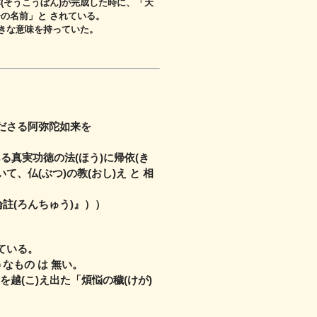
(そうこうぼん)が完成した時に、「天
分の名前」と されている。
大きな意味を持っていた。
てくださる阿弥陀如来を
る真実功徳の法(ほう)に帰依(き
)いて、
仏(ぶつ)の教(おし)え と 相
論註(ろんちゅう)』））
れている。
なもの は 無い。
越(こ)え出た「煩悩の穢(けが)