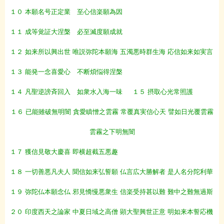
１０ 本願名号正定業 至心信楽願為因
１１ 成等覚証大涅槃 必至滅度願成就
１２ 如来所以興出世 唯説弥陀本願海 五濁悪時群生海 応信如来如実言
１３ 能発一念喜愛心 不断煩悩得涅槃
１４ 凡聖逆謗斉回入 如衆水入海一味
１５ 摂取心光常照護
１６ 已能雖破無明闇 貪愛瞋憎之雲霧 常覆真実信心天 譬如日光覆雲霧
雲霧之下明無闇
１７ 獲信見敬大慶喜 即横超截五悪趣
１８ 一切善悪凡夫人 聞信如来弘誓願 仏言広大勝解者 是人名分陀利華
１９ 弥陀仏本願念仏 邪見憍慢悪衆生 信楽受持甚以難 難中之難無過斯
２０ 印度西天之論家 中夏日域之高僧 顕大聖興世正意 明如来本誓応機