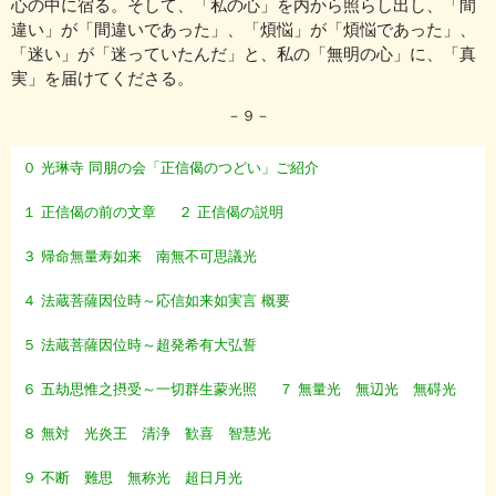
心の中に宿る。
そして、「私の心」を内から照らし出し、「間
違い」が「間違いであった」、
「煩悩」が「煩悩であった」、
「迷い」が「迷っていたんだ」と、
私の「無明の心」に、「真
実」を届けてくださる。
－９－
０ 光琳寺 同朋の会「正信偈のつどい」ご紹介
１ 正信偈の前の文章
２ 正信偈の説明
３ 帰命無量寿如来 南無不可思議光
４ 法蔵菩薩因位時～応信如来如実言 概要
５ 法蔵菩薩因位時～超発希有大弘誓
６ 五劫思惟之摂受～一切群生蒙光照
７ 無量光 無辺光 無碍光
８ 無対 光炎王 清浄 歓喜 智慧光
９ 不断 難思 無称光 超日月光