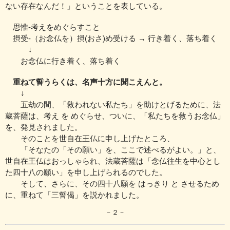
ない存在なんだ！」ということを表している。
思惟‐考えをめぐらすこと
摂受‐（お念仏を）摂(おさ)め受ける → 行き着く、落ち着く
↓
お念仏に行き着く、落ち着く
重ねて誓うらくは、名声十方に聞こえんと。
↓
五劫の間、「救われない私たち」を助けとげるために、
法
蔵菩薩は、考え を めぐらせ、ついに、「私たちを救うお念仏」
を、
発見されました。
そのことを世自在王仏に申し上げたところ、
「そなたの「その願い」を、ここで述べるがよい。」と、
世自在王仏は
おっしゃられ、法蔵菩薩は「念仏往生を中心とし
た四十八の願い」を
申し上げられるのでした。
そして、さらに、その四十八願を はっきり と させるため
に、
重ねて「三誓偈」を説かれました。
－２－