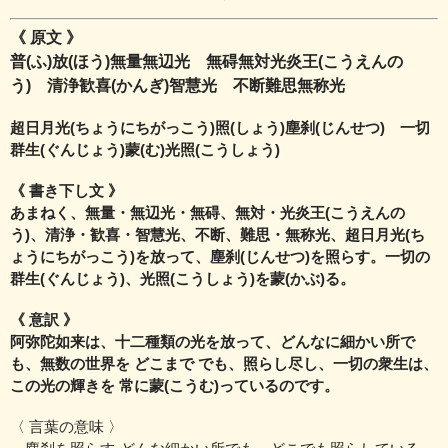
《 原文 》
普(ふ)放(ほう)無量無辺光 無碍無対光炎王(こうえんの
う)
清浄歓喜(かんぎ)智慧光 不断難思無称光
超日月光(ちょうにちがっこう)照(しょう)塵刹(じんせつ) 一切
群生(ぐんじょう)蒙(む)光照(こうしょう)
《 書き下し文 》
あまねく、無量・無辺光・無碍、無対・光炎王(こうえんの
う)、
清浄・歓喜・智慧光、不断、難思・無称光、
超日月光(ち
ょうにちがっこう)を放って、塵刹(じんせつ)を照らす。一切の
群生(ぐんじょう)、光照(こうしょう)を蒙(かぶ)る。
《 意訳 》
阿弥陀如来は、十二種類の光を放って、どんなに細かい所で
も、
無数の世界を どこまで でも、照らし尽し、
一切の衆生は、
この光の輝きを 常に蒙(こうむ)っているのです。
〈 言葉の意味 〉