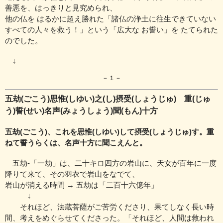
善悪を、はっきりと見究められ、
他の仏を はるかに超え勝れた
「諸仏の浄土に往生できていない
すべての人々を救う！」
という「広大な お誓い」を たてられた
のでした。
↓
－１－
五劫(ごこう)思惟(しゆい)之(し)摂受(しょうじゅ) 重(じゅ
う)誓(せい)名声(みょうしょう)聞(もん)十方
五劫(ごこう)、これを思惟(しゆい)して摂受(しょうじゅ)す。重
ねて誓うらくは、名声十方に聞こえんと。
五劫‐「一劫」は、二十キロ四方の岩山に、天女が百年に一度
降りて来て、その羽衣で岩山をなでて、
岩山が消える時間 → 五劫は「二百十六億年」
↓
それほど、法蔵菩薩がご苦労くださり、果てしなく長い時
間、考えを
めぐらせてくださった。
「それほど、人間は救われ