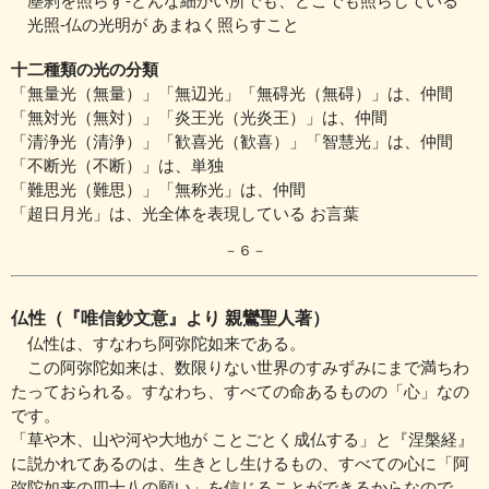
塵刹を照らす‐どんな細かい所でも、どこでも照らしている
光照‐仏の光明が あまねく照らすこと
十二種類の光の分類
「無量光（無量）」「無辺光」「無碍光（無碍）」は、仲間
「無対光（無対）」「炎王光（光炎王）」は、仲間
「清浄光（清浄）」「歓喜光（歓喜）」「智慧光」は、仲間
「不断光（不断）」は、単独
「難思光（難思）」「無称光」は、仲間
「超日月光」は、光全体を表現している お言葉
－６－
仏性（『唯信鈔文意』より 親鸞聖人著）
仏性は、すなわち阿弥陀如来である。
この阿弥陀如来は、数限りない世界のすみずみにまで満ちわ
たって
おられる。すなわち、すべての命あるものの「心」なの
です。
「草や木、山や河や大地が ことごとく成仏する」と『涅槃経』
に
説かれてあるのは、生きとし生けるもの、すべての心に
「阿
弥陀如来の四十八の願い」を信じることができるからなので