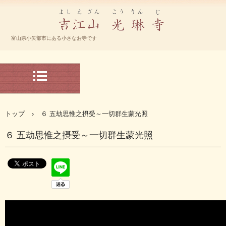
宗大谷派 光琳寺 ホームページ
富山県小矢部市にある小さなお寺です
TEL.-0766-67-2192
〒932-0804 富山県小矢部市下中368
トップ
›
６ 五劫思惟之摂受～一切群生蒙光照
６ 五劫思惟之摂受～一切群生蒙光照