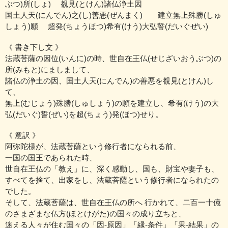
ぶつ)所(しょ) 覩見(とけん)諸仏浄土因
国土人天(にんでん)之(し)善悪(ぜんまく) 建立無上殊勝(しゅ
しょう)願 超発(ちょうほつ)希有(けう)大弘誓(だいぐぜい)
《 書き下し文 》
法蔵菩薩の因位(いんに)の時、世自在王仏(せじざいおうぶつ)の
所(みもと)にましまして、
諸仏の浄土の因、国土人天(にんでん)の善悪を覩見(とけん)し
て、
無上(むじょう)殊勝(しゅしょう)の願を建立し、希有(けう)の大
弘(だいぐ)誓(ぜい)を超(ちょう)発(ほつ)せり。
《 意訳 》
阿弥陀様が、法蔵菩薩という修行者になられる前、
一国の国王であられた時、
世自在王仏の「教え」に、深く感動し、国も、財宝や妻子も、
すべてを捨て、出家をし、法蔵菩薩という修行者になられたの
でした。
そして、法蔵菩薩は、世自在王仏の所へ 行かれて、
二百一十億
のさまざまな仏方(ほとけがた)の国々の成り立ちと、
迷える人々が住む国々の「因‐原因」「縁‐条件」「果‐結果」
の