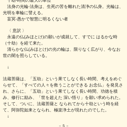
十劫‐時間の最大の単位
法身の光輪‐法身は、生死の苦を離れた清浄の仏身。
光輪は、
光明を車輪に譬える。
盲冥‐愚かで智慧に明るくない者
〈 意訳 〉
永遠の仏(みほとけ)の願いが成就して、すでに はるかな時
（十劫）を経て来た。
清らかな仏(みほとけ)の光の輪は、限りなく広がり、今なお
世の闇を照らしている。
↓
法蔵菩薩は、「五劫」という果てしなく長い時間、考えをめぐ
らせて、
「すべての人々を救うことができる お念仏」を発見さ
れ、
さらに、「五劫」という果てしなく長い時間、功徳を積
み、修行に励み、
「世を超えた 深い悟り」を願い求められた。
そして、ついに、法蔵菩薩と なられてから十劫という時を経
て、
阿弥陀如来となられ、極楽浄土が現れたのでした。
↓
－５－