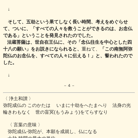
↓
そして、五劫という果てしなく長い時間、考えをめぐらせ
て、
ついに、
「すべての人々を救うことができるのは、お念仏
である」
ということを発見されたのでした。
法蔵菩薩は、世自在王仏に、
その「念仏往生を中心とした四
十八の願い」をお説きになられると、
重ねて、
「この南無阿弥
陀仏のお念仏を、すべての人々に伝える！」
と、誓われたので
した。
↓
－４－
〈 浄土和讃 〉
弥陀成仏の このかたは いまに十劫をへたまへり
法身の光
輪きわもなく 世の盲冥(もうみょう)をてらすなり
〈 言葉の意味 〉
弥陀成仏‐弥陀が、本願を成就し、仏になる