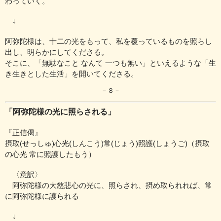
わっていく。
↓
阿弥陀様は、十二の光をもって、私を覆っているものを照らし
出し、
明らかにしてくださる。
そこに、「無駄なこと なんて 一つも無い」といえるような
「生
き生きとした生活」を開いてくださる。
－８－
「阿弥陀様の光に照らされる」
『正信偈』
摂取(せっしゅ)心光(しんこう)常(じょう)照護(しょうご)（摂取
の心光 常に照護したもう）
〈意訳〉
阿弥陀様の大慈悲心の光に、照らされ、摂め取られれば、
常
に阿弥陀様に護られる
↓