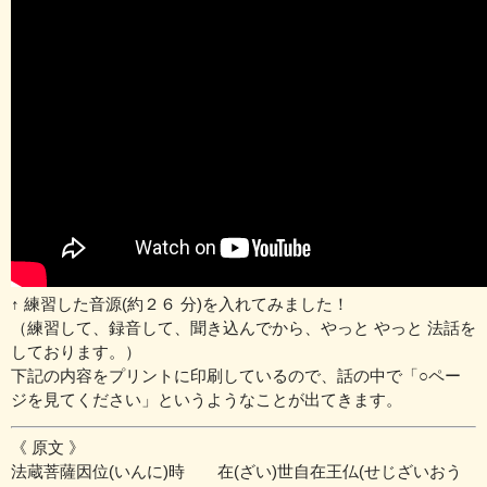
↑ 練習した音源(約２６ 分)を入れてみました！
（練習して、録音して、聞き込んでから、やっと やっと 法話を
しております。）
下記の内容をプリントに印刷しているので、話の中で「○ペー
ジを見てください」というようなことが出てきます。
《 原文 》
法蔵菩薩因位(いんに)時 在(ざい)世自在王仏(せじざいおう