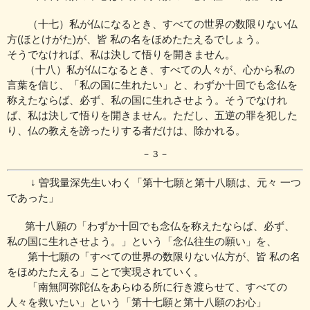
（十七）私が仏になるとき、すべての世界の数限りない仏
方(ほとけがた)が、
皆 私の名をほめたたえるでしょう。
そうでなければ、私は決して悟りを開きません。
（十八）私が仏になるとき、すべての人々が、心から私の
言葉を信じ、
「私の国に生れたい」と、わずか十回でも念仏を
称えたならば、
必ず、私の国に生れさせよう。
そうでなけれ
ば、私は決して悟りを開きません。
ただし、五逆の罪を犯した
り、仏の教えを謗ったりする者
だけは、除かれる。
－３－
↓ 曽我量深先生いわく「第十七願と第十八願は、元々 一つ
であった」
第十八願の
「わずか十回でも念仏を称えたならば、必ず、
私の国に生れさせよう。」
という「念仏往生の願い」を、
第十七願の
「すべての世界の数限りない仏方が、皆 私の名
をほめたたえる」
ことで実現されていく。
「南無阿弥陀仏をあらゆる所に行き渡らせて、
すべての
人々を救いたい」
という「第十七願と第十八願のお心」