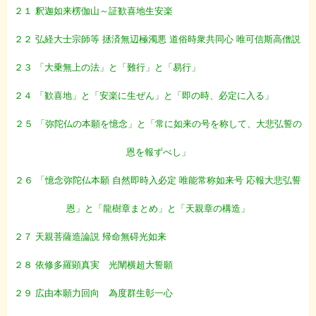
２１ 釈迦如来楞伽山～証歓喜地生安楽
２２ 弘経大士宗師等 拯済無辺極濁悪 道俗時衆共同心 唯可信斯高僧説
２３ 「大乗無上の法」と「難行」と「易行」
２４ 「歓喜地」と「安楽に生ぜん」と「即の時、必定に入る」
２５ 「弥陀仏の本願を憶念」と「常に如来の号を称して、大悲弘誓の
恩を報ずべし」
２６ 「憶念弥陀仏本願 自然即時入必定 唯能常称如来号 応報大悲弘誓
恩」と「龍樹章まとめ」と「天親章の構造」
２７ 天親菩薩造論説 帰命無碍光如来
２８ 依修多羅顕真実 光闡横超大誓願
２９ 広由本願力回向 為度群生彰一心