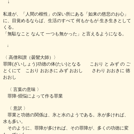
↓
私達が、「人間の根性」の深い所にある「如来の慈悲のお心」
に、
目覚めるならば、生活のすべて 何もかもが 生き生きとして
くる。
「無駄なこと なんて 一つも無かった」と言えるようになる。
↓
〈 高僧和讃（曇鸞大師）〉
罪障(ざいしょう)功徳の体(たい)となる こおり と みず の ご
とくにて
こおり おおきに みず おおし さわり おおきに 徳
おおし
〈 言葉の意味 〉
罪障‐煩悩によって作る罪業
〈 意訳 〉
罪業と功徳の関係は、氷と水のようである。氷が多ければ、
水も多い。
そのように、罪障が多ければ、その罪障が、多くの功徳に変