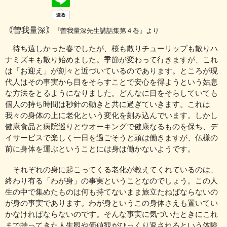
｟曽我量深｠
『曽我量深先生講話集第４巻』より
待ち遠しかった春でしたが、桜も散りチューリップも散りハ
ナミズキも散り始めました。季節が変わって行きますが、これ
は「お迎え」が刻々と近づいているのであります。ところが現
代人はその事実から目をそらすことで安心を得ようという姑息
な方法をとるようになりました。どんなに目をそらしていても
個人の持ち時間は秒針の動きと共に過ぎていきます。これは
我々の身体の上に老化という変化を刻み込んでいます。しかし
健康食品と病院巡りとウオーキングで健康なるものを保ち、デ
イサービスで楽しく一日を過ごそうと頭は働きますが、仏様の
前に身体を運ぶということには身は働かないようです。
それぞれの身に起こってくる老化が教えてくれているのは、
終わり有る「わが身」の事実ということなのでしょう。この人
生の中で集めたものは何も持てないまま旅立たねばならないの
が身の事実であります。わが身というこの身体さえも置いてい
かなければならないのです。そんな事実に気づいたときにこれ
まで持ってきた人生観や価値観がひっくり返されるという体験