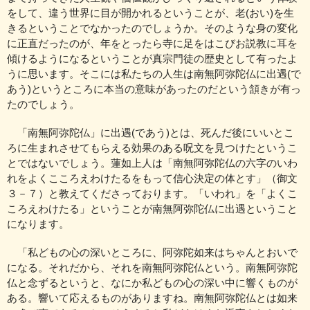
をして、違う世界に目が開かれるということが、老(おい)を生
きるということでなかったのでしょうか。そのような身の変化
に正直だったのが、年をとったら寺に足をはこびお説教に耳を
傾けるようになるということが真宗門徒の歴史として有ったよ
うに思います。そこには私たちの人生は南無阿弥陀仏に出遇(で
あう)というところに本当の意味があったのだという頷きが有っ
たのでしょう。
「南無阿弥陀仏」に出遇(であう)とは、死んだ後にいいとこ
ろに生まれさせてもらえる効果のある呪文を見つけたというこ
とではないでしょう。蓮如上人は「南無阿弥陀仏の六字のいわ
れをよくこころえわけたるをもって信心決定の体とす」（御文
３－７）と教えてくださっております。「いわれ」を「よくこ
ころえわけたる」ということが南無阿弥陀仏に出遇ということ
になります。
「私どもの心の深いところに、阿弥陀如来はちゃんとおいで
になる。それだから、それを南無阿弥陀仏という。南無阿弥陀
仏と念ずるというと、なにか私どもの心の深い中に響くものが
ある。響いて応えるものがありますね。南無阿弥陀仏とは如来