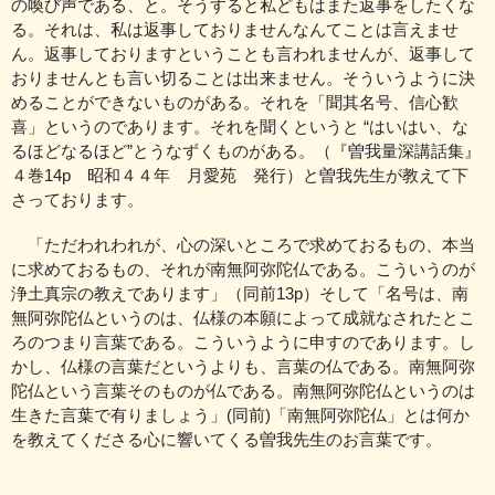
の喚び声である、と。そうすると私どもはまた返事をしたくな
る。それは、私は返事しておりませんなんてことは言えませ
ん。返事しておりますということも言われませんが、返事して
おりませんとも言い切ることは出来ません。そういうように決
めることができないものがある。それを「聞其名号、信心歓
喜」というのであります。それを聞くというと “はいはい、な
るほどなるほど”とうなずくものがある。（『曽我量深講話集』
４巻14p 昭和４４年 月愛苑 発行）と曽我先生が教えて下
さっております。
「ただわれわれが、心の深いところで求めておるもの、本当
に求めておるもの、それが南無阿弥陀仏である。こういうのが
浄土真宗の教えであります」（同前13p）そして「名号は、南
無阿弥陀仏というのは、仏様の本願によって成就なされたとこ
ろのつまり言葉である。こういうように申すのであります。し
かし、仏様の言葉だというよりも、言葉の仏である。南無阿弥
陀仏という言葉そのものが仏である。南無阿弥陀仏というのは
生きた言葉で有りましょう」(同前)「南無阿弥陀仏」とは何か
を教えてくださる心に響いてくる曽我先生のお言葉です。