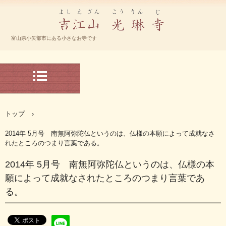
宗大谷派 光琳寺 ホームページ
富山県小矢部市にある小さなお寺です
TEL.-0766-67-2192
〒932-0804 富山県小矢部市下中368
トップ
›
2014年 5月号 南無阿弥陀仏というのは、仏様の本願によって成就なさ
れたところのつまり言葉である。
2014年 5月号 南無阿弥陀仏というのは、仏様の本
願によって成就なされたところのつまり言葉であ
る。