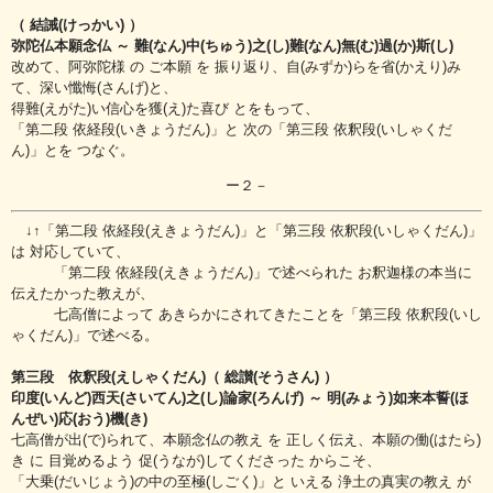
（ 結誡(けっかい) ）
弥陀仏本願念仏 ～ 難(なん)中(ちゅう)之(し)難(なん)無(む)過(か)斯(し)
改めて、阿弥陀様 の ご本願 を 振り返り、自(みずか)らを省(かえり)み
て、深い懺悔(さんげ)と、
得難(えがた)い信心を獲(え)た喜び とをもって、
「第二段 依経段(いきょうだん)」と 次の「第三段 依釈段(いしゃくだ
ん)」とを つなぐ。
ー２－
↓↑「第二段 依経段(えきょうだん)」と「第三段 依釈段(いしゃくだん)」
は 対応していて、
「第二段 依経段(えきょうだん)」で述べられた お釈迦様の本当に
伝えたかった教えが、
七高僧によって あきらかにされてきたことを「第三段 依釈段(いし
ゃくだん)」で述べる。
第三段 依釈段(えしゃくだん)
（ 総讃(そうさん) ）
印度(いんど)西天(さいてん)之(し)論家(ろんげ) ～ 明(みょう)如来本誓(ほ
んぜい)応(おう)機(き)
七高僧が出(で)られて、本願念仏の教え を 正しく伝え、本願の働(はたら)
き に 目覚めるよう 促(うなが)してくださった からこそ、
「大乗(だいじょう)の中の至極(しごく)」と いえる 浄土の真実の教え が