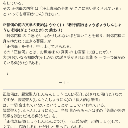
をしている。
その 正信偈の内容 は「浄土真宗の全体 が ここに言い尽くされている」
と いっても過言(かごん)ではない。
正信偈の前の文章の要約(ようやく)（『教行信証(きょうぎょうしんしょ
う)』行巻(ぎょうのまき) の 終わり）
「阿弥陀様 の ご恩 が、はかりしれないほど深いことを知り、阿弥陀様に
身をゆだねて生きる菩薩」が、
「正信偈」を作り、申し上げておられる。
その「正信偈」とは、お釈迦様 の 真実 の お言葉 に従(したが)い、
大(おお)いなる祖師方(そしがた)の説き明かされた言葉 を 一つ一つ確かめ
ている偈(うた)である。
↓
ー１－
正信偈は、親鸞聖人(しんらんしょうにん)が記(しる)された偈(うた) なの
ですが、親鸞聖人(しんらんしょうにん)の「個人的な感情」
は、一切 含まれていない ということが ここで いわれている。
親鸞聖人(しんらんしょうにん)は、当然 昔からあったはずの「菩薩が阿弥
陀様を讃(たた)える偈(うた)」を、
「正信念仏偈(しょうしんねんぶつげ)」（正式名称）と称(しょう)して、
文字にして記(しる)しただけ と 思っておられる。