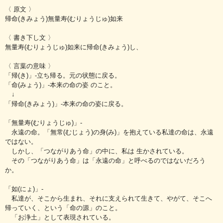
〈 原文 〉
帰命(きみょう)無量寿(むりょうじゅ)如来
〈 書き下し文 〉
無量寿(むりょうじゅ)如来に帰命(きみょう)し、
〈 言葉の意味 〉
「帰(き)」‐立ち帰る。元の状態に戻る。
「命(みょう)」‐本来の命の姿 のこと。
↓
「帰命(きみょう)」‐本来の命の姿に戻る。
「無量寿(むりょうじゅ)」‐
永遠の命。「無常(むじょう)の身(み)」を抱えている私達の命は、永遠
ではない。
しかし、「つながりあう命」の中に、私は 生かされている。
その「つながりあう命」は「永遠の命」と呼べるのではないだろう
か。
「如(にょ)」‐
私達が、そこから生まれ、それに支えられて生きて、やがて、そこへ
帰っていく、という「命の源」のこと。
「お浄土」として表現されている。