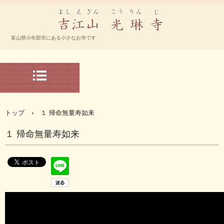
宗大谷派 光琳寺 ホームページ
富山県小矢部市にある小さなお寺です
TEL.-0766-67-2192
〒932-0804 富山県小矢部市下中368
トップ
›
１ 帰命無量寿如来
１ 帰命無量寿如来