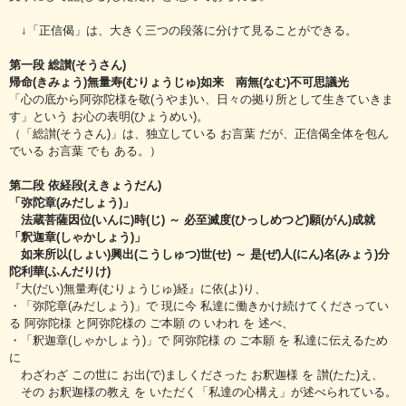
↓「正信偈」は、大きく三つの段落に分けて見ることができる。
第一段 総讃(そうさん)
帰命(きみょう)無量寿(むりょうじゅ)如来 南無(なむ)不可思議光
「心の底から阿弥陀様を敬(うやま)い、日々の拠り所として生きていきま
す」という お心の表明(ひょうめい)。
（「総讃(そうさん)」は、独立している お言葉 だが、正信偈全体を包ん
でいる お言葉 でも ある。）
第二段 依経段(えきょうだん)
「弥陀章(みだしょう)」
法蔵菩薩因位(いんに)時(じ) ～ 必至滅度(ひっしめつど)願(がん)成就
「釈迦章(しゃかしょう)」
如来所以(しょい)興出(こうしゅつ)世(せ) ～ 是(ぜ)人(にん)名(みょう)分
陀利華(ふんだりけ)
『大(だい)無量寿(むりょうじゅ)経』に依(よ)り、
・「弥陀章(みだしょう)」で 現に今 私達に働きかけ続けてくださってい
る 阿弥陀様 と阿弥陀様の ご本願 の いわれ を 述べ、
・「釈迦章(しゃかしょう)」で 阿弥陀様 の ご本願 を 私達に伝えるため
に
わざわざ この世に お出(で)ましくださった お釈迦様 を 讃(たた)え、
その お釈迦様の教え を いただく「私達の心構え」が述べられている。