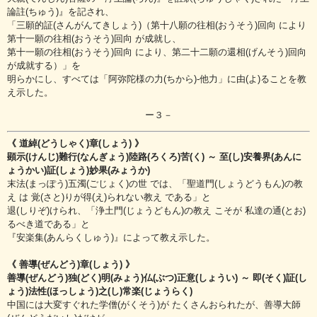
論註(ちゅう)』を記され、
「三願的証(さんがんてきしょう)（第十八願の往相(おうそう)回向 により
第十一願の往相(おうそう)回向 が成就し、
第十一願の往相(おうそう)回向 により、第二十二願の還相(げんそう)回向
が成就する）」を
明らかにし、すべては「阿弥陀様の力(ちから)‐他力」に由(よ)ることを教
え示した。
ー３－
《 道綽(どうしゃく)章(しょう) 》
顕示(けんじ)難行(なんぎょう)陸路(ろくろ)苦(く) ～ 至(し)安養界(あんに
ょうかい)証(しょう)妙果(みょうか)
末法(まっぽう)五濁(ごじょく)の世 では、「聖道門(しょうどうもん)の教
え は 覚(さと)りが得(え)られない教え である」と
退(しりぞ)けられ、「浄土門(じょうどもん)の教え こそが 私達の通(とお)
るべき道である」と
『安楽集(あんらくしゅう)』によって教え示した。
《 善導(ぜんどう)章(しょう) 》
善導(ぜんどう)独(どく)明(みょう)仏(ぶつ)正意(しょうい) ～ 即(そく)証(し
ょう)法性(ほっしょう)之(し)常楽(じょうらく)
中国には大変すぐれた学僧(がくそう)が たくさんおられたが、善導大師