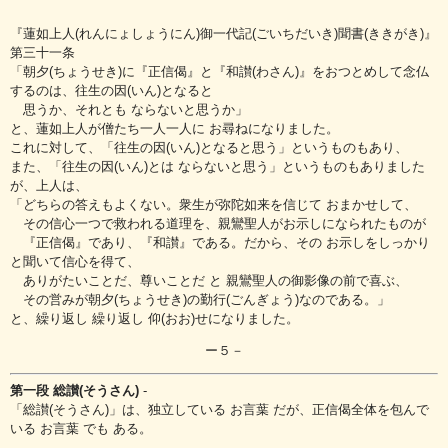
『蓮如上人(れんにょしょうにん)御一代記(ごいちだいき)聞書(ききがき)』
第三十一条
「朝夕(ちょうせき)に『正信偈』と『和讃(わさん)』をおつとめして念仏
するのは、往生の因(いん)となると
思うか、それとも ならないと思うか」
と、蓮如上人が僧たち一人一人に お尋ねになりました。
これに対して、「往生の因(いん)となると思う」というものもあり、
また、「往生の因(いん)とは ならないと思う」というものもありました
が、上人は、
「どちらの答えもよくない。衆生が弥陀如来を信じて おまかせして、
その信心一つで救われる道理を、親鸞聖人がお示しになられたものが
『正信偈』であり、『和讃』である。だから、その お示しをしっかり
と聞いて信心を得て、
ありがたいことだ、尊いことだ と 親鸞聖人の御影像の前で喜ぶ、
その営みが朝夕(ちょうせき)の勤行(ごんぎょう)なのである。」
と、繰り返し 繰り返し 仰(おお)せになりました。
ー５－
第一段 総讃(そうさん)
‐
「総讃(そうさん)」は、独立している お言葉 だが、正信偈全体を包んで
いる お言葉 でも ある。