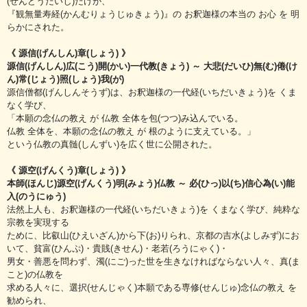
(ぜんどうだいし)だけが、
『観無量寿経(かんむりょうじゅきょう)』の お釈迦様の本当の お心 を 明
らかにされた。
《 源信(げんしん)章(しょう) 》
源信(げんしん)広(こう)開(かい)一代教(きょう) ～ 大悲(だいひ)無(む)倦(け
ん)常(じょう)照(しょう)我(が)
源信僧都(げんしんそうず)は、お釈迦様の一代経(いちだいきょう)を くま
なく学び、
「本願の念仏の教え が 仏教 全体を包(つつ)み込んでいる。
仏教 全体を、本願の念仏の教え が 根のように支えている。」
という仏教の真髄(しんずい)を広く世に公開された。
《 源空(げんくう)章(しょう) 》
本師(ほんじ)源空(げんくう)明(みょう)仏教 ～ 必(ひっ)以(ち)信心為(い)能
入(のうにゅう)
法然上人も、お釈迦様の一代経(いちだいきょう)を くまなく学び、純粋な
宗教を実現する
ために、比叡山(ひえいざん)から下(お)りられ、京都の吉水(よしみず)にお
いて、貧富(ひんぷ)・貴賎(きせん)・老若(ろうにゃく)・
男女・善悪を問わず、濁(にご)った世を生きなければならない人々、真(ま
こと)の仏教を
求める人々に、選択(せんじゃく)本願である専修(せんじゅ)念仏の教え を
勧められ、