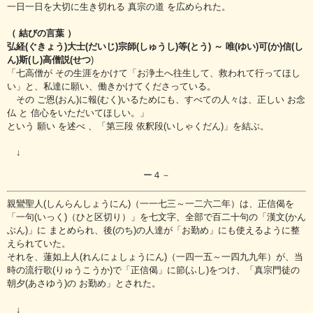
一日一日を大切に生き切れる 真宗の道 を広められた。
（ 結びの言葉 ）
弘経(ぐきょう)大士(だいじ)宗師(しゅうし)等(とう) ～ 唯(ゆい)可(か)信(し
ん)斯(し)高僧説(せつ
)
「七高僧が その生涯をかけて「お浄土へ往生して、救われて行ってほし
い」と、私達に願い、働きかけてくださっている。
その ご恩(おん)に報(むく)いるためにも、すべての人々は、正しい お念
仏 と 信心をいただいてほしい。」
という 願い を述べ 、「第三段 依釈段(いしゃくだん)」を結ぶ。
↓
ー４－
親鸞聖人(しんらんしょうにん)（一一七三～一二六二年）は、正信偈を
「一句(いっく)（ひと区切り）」を七文字、全部で百二十句の「漢文(かん
ぶん)」に まとめられ、後(のち)の人達が「お勤め」にも使えるように整
えられていた。
それを、蓮如上人(れんにょしょうにん)（一四一五～一四九九年）が、当
時の流行歌(りゅうこうか)で「正信偈」に節(ふし)をつけ、「真宗門徒の
朝夕(あさゆう)の お勤め」とされた。
↓