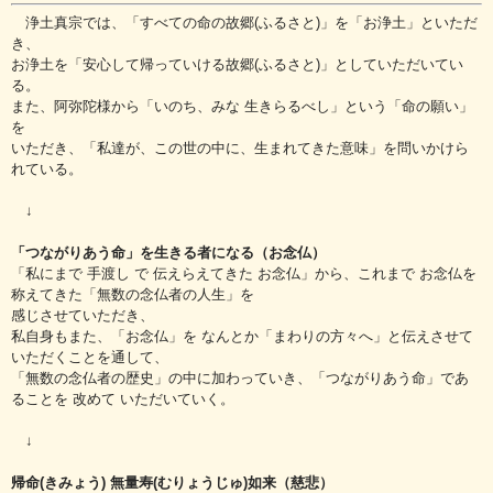
浄土真宗では、「すべての命の故郷(ふるさと)」を「お浄土」といただ
き、
お浄土を「安心して帰っていける故郷(ふるさと)」としていただいてい
る。
また、阿弥陀様から「いのち、みな 生きらるべし」という「命の願い」
を
いただき、「私達が、この世の中に、生まれてきた意味」を問いかけら
れている。
↓
「つながりあう命」を生きる者になる（お念仏）
「私にまで 手渡し で 伝えらえてきた お念仏」から、これまで お念仏を
称えてきた「無数の念仏者の人生」を
感じさせていただき、
私自身もまた、「お念仏」を なんとか「まわりの方々へ」と伝えさせて
いただくことを通して、
「無数の念仏者の歴史」の中に加わっていき、「つながりあう命」であ
ることを 改めて いただいていく。
↓
帰命(きみょう) 無量寿(むりょうじゅ)如来（慈悲）