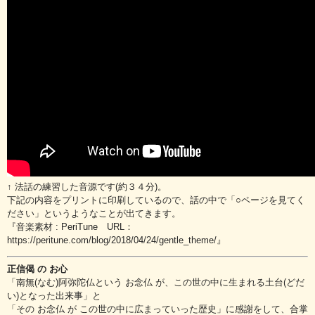
↑ 法話の練習した音源です(約３４分)。
下記の内容をプリントに印刷しているので、話の中で「○ページを見てく
ださい」というようなことが出てきます。
『音楽素材 : PeriTune URL：
https://peritune.com/blog/2018/04/24/gentle_theme/』
正信偈 の お心
「南無(なむ)阿弥陀仏という お念仏 が、この世の中に生まれる土台(どだ
い)となった出来事」と
「その お念仏 が この世の中に広まっていった歴史」に感謝をして、合掌