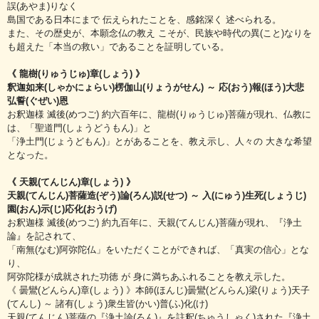
誤(あやま)りなく
島国である日本にまで 伝えられたことを、感銘深く 述べられる。
また、その歴史が、本願念仏の教え こそが、民族や時代の異(こと)なりを
も超えた「本当の救い」であることを証明している。
《 龍樹(りゅうじゅ)章(しょう) 》
釈迦如来(しゃかにょらい)楞伽山(りょうがせん) ～ 応(おう)報(ほう)大悲
弘誓(ぐぜい)恩
お釈迦様 滅後(めつご) 約六百年に、龍樹(りゅうじゅ)菩薩が現れ、仏教に
は、「聖道門(しょうどうもん)」と
「浄土門(じょうどもん)」とがあることを、教え示し、人々の 大きな希望
となった。
《 天親(てんじん)章(しょう) 》
天親(てんじん)菩薩造(ぞう)論(ろん)説(せつ) ～ 入(にゅう)生死(しょうじ)
園(おん)示(じ)応化(おうげ)
お釈迦様 滅後(めつご) 約九百年に、天親(てんじん)菩薩が現れ、『浄土
論』を記されて、
「南無(なむ)阿弥陀仏」をいただくことができれば、「真実の信心」とな
り、
阿弥陀様が成就された功徳 が 身に満ちあふれることを教え示した。
《 曇鸞(どんらん)章(しょう) 》本師(ほんじ)曇鸞(どんらん)梁(りょう)天子
(てんし) ～ 諸有(しょう)衆生皆(かい)普(ふ)化(け)
天親(てんじん)菩薩の『浄土論(ろん)』を註釈(ちゅうしゃく)された『浄土