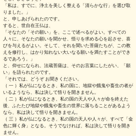
「私は、すでに、浄土を美しく整える「清らかな行」を選び取
りました。」
と、申しあげられたのです。
すると、世自在王仏は、
「そなたの「その願い」を、ここで述べるがよい。すべての
人々に、そなたの願いを聞かせ、悟りを求める心を起させ、喜
びを与えるがよい。そして、それを聞いた菩薩たちが、この教
えを修行し、はかり知れない大いなる願いを満たすことができ
るであろう。」
と、仰せになられ、法蔵菩薩は、そのお言葉にしたがい、「願
い」を語られたのです。
「それでは、どうぞ お聞きください。
（ 一 ）私が仏になるとき、私の国に、地獄や餓鬼や畜生の者が
いるようなら、私は決して悟りを開きません。
（ 二 ）私が仏になるとき、私の国の天人や人々が命を終えた
後、ふたたび地獄や餓鬼や畜生の世界に落ちることがあるよう
なら、私は決して悟りを開きません。
（ 三 ）私が仏になるとき、私の国の天人や人々が、すべて「金
色に輝く身」となる。そうでなければ、私は決して悟りを開き
ません。