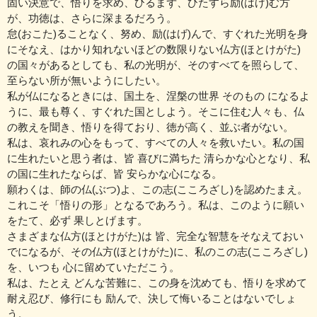
固い決意で、悟りを求め、ひるまず、ひたすら励(はげ)む方
が、功徳は、さらに深まるだろう。
怠(おこた)ることなく、努め、励(はげ)んで、すぐれた光明を身
にそなえ、はかり知れないほどの数限りない仏方(ほとけがた)
の国々があるとしても、私の光明が、そのすべてを照らして、
至らない所が無いようにしたい。
私が仏になるときには、国土を、涅槃の世界 そのもの になるよ
うに、最も尊く、すぐれた国としよう。そこに住む人々も、仏
の教えを聞き、悟りを得ており、徳が高く、並ぶ者がない。
私は、哀れみの心をもって、すべての人々を救いたい。私の国
に生れたいと思う者は、皆 喜びに満ちた 清らかな心となり、私
の国に生れたならば、皆 安らかな心になる。
願わくは、師の仏(ぶつ)よ、この志(こころざし)を認めたまえ。
これこそ「悟りの形」となるであろう。私は、このように願い
をたて、必ず 果しとげます。
さまざまな仏方(ほとけがた)は 皆、完全な智慧をそなえておい
でになるが、その仏方(ほとけがた)に、私のこの志(こころざし)
を、いつも 心に留めていただこう。
私は、たとえ どんな苦難に、この身を沈めても、悟りを求めて
耐え忍び、修行にも 励んで、決して悔いることはないでしょ
う。