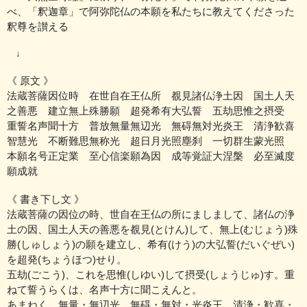
べ、
「釈迦章」で阿弥陀仏の本願を私たちに教えてくださった
釈尊を讃える
↓
《 原文 》
法蔵菩薩因位時 在世自在王仏所 覩見諸仏浄土因 国土人天
之善悪 建立無上殊勝願 超発希有大弘誓 五劫思惟之摂受
重誓名声聞十方 普放無量無辺光 無碍無対光炎王 清浄歓喜
智慧光 不断難思無称光 超日月光照塵刹 一切群生蒙光照
本願名号正定業 至心信楽願為因 成等覚証大涅槃 必至滅度
願成就
《 書き下し文 》
法蔵菩薩の因位の時、世自在王仏の所にましまして、諸仏の浄
土の因、国土人天の善悪を覩見(とけん)して、無上(むじょう)殊
勝(しゅしょう)の願を建立し、希有(けう)の大弘誓(だいぐぜい)
を超発(ちょうほつ)せり。
五劫(ごこう)、これを思惟(しゆい)して摂受(しょうじゅ)す。重
ねて誓うらくは、名声十方に聞こえんと。
あまねく、無量・無辺光、無碍・無対・光炎王、清浄・歓喜・