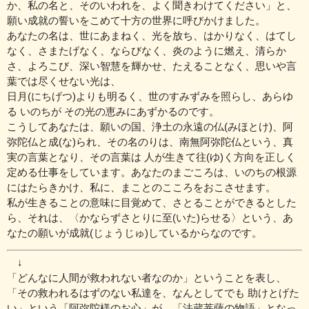
か、私の名と、そのいわれを、よく聞きわけてください」と、
願い成就の誓いをこめて十方の世界に呼びかけました。
あなたの名は、世にあまねく、光を放ち、はかりなく、はてし
なく、さまたげなく、ならびなく、炎のように燃え、清らか
さ、よろこび、深い智慧を輝かせ、たえることなく、思いや言
葉では尽くせない光は、
日月(にちげつ)よりも明るく、世のすみずみを照らし、あらゆ
る いのちが その光の恵みにあずかるのです。
こうしてあなたは、願いの国、浄土の永遠の仏(みほとけ)、阿
弥陀仏と成(な)られ、その名のりは、南無阿弥陀仏という、真
実の言葉となり、その言葉は 人が生きて往(ゆ)く方向を正しく
定める仕事をしています。あなたのまごころは、いのちの根源
にはたらきかけ、私に、まことのこころをおこさせます。
私が生きることの意味に目覚めて、さとることができるとした
ら、それは、〈かならずさとりに至(いた)らせる〉という、あ
なたの願いが成就(じょうじゅ)しているからなのです。
↓
「どんなに人間が救われない者なのか」ということを表し、
「その救われるはずのない私達を、なんとしてでも 助けとげた
い」という「阿弥陀様のお心」が、「法蔵菩薩の物語」となっ