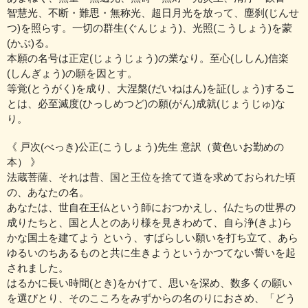
智慧光、不断・難思・無称光、超日月光を放って、塵刹(じんせ
つ)を照らす。一切の群生(ぐんじょう)、光照(こうしょう)を蒙
(かぶ)る。
本願の名号は正定(じょうじょう)の業なり。至心(ししん)信楽
(しんぎょう)の願を因とす。
等覚(とうがく)を成り、大涅槃(だいねはん)を証(しょう)するこ
とは、必至滅度(ひっしめつど)の願(がん)成就(じょうじゅ)な
り。
《 戸次(べっき)公正(こうしょう)先生 意訳（黄色いお勤めの
本） 》
法蔵菩薩、それは昔、国と王位を捨てて道を求めておられた頃
の、あなたの名。
あなたは、世自在王仏という師におつかえし、仏たちの世界の
成りたちと、国と人とのあり様を見きわめて、自ら浄(きよ)ら
かな国土を建てよう という、すばらしい願いを打ち立て、あら
ゆるいのちあるものと共に生きようというかつてない誓いを起
されました。
はるかに長い時間(とき)をかけて、思いを深め、数多くの願い
を選びとり、そのこころをみずからの名のりにおさめ、「どう