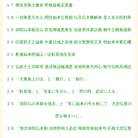
１７ 獲信見敬大慶喜 即横超截五悪趣
１８ 一切善悪凡夫人 聞信如来弘誓願 仏言広大勝解者 是人名分陀利華
１９ 弥陀仏本願念仏 邪見憍慢悪衆生 信楽受持甚以難 難中之難無過斯
２０ 印度西天之論家 中夏日域之高僧 顕大聖興世正意 明如来本誓応機
２１ 釈迦如来楞伽山～証歓喜地生安楽
２２ 弘経大士宗師等 拯済無辺極濁悪 道俗時衆共同心 唯可信斯高僧説
２３ 「大乗無上の法」と「難行」と「易行」
２４ 「歓喜地」と「安楽に生ぜん」と「即の時、必定に入る」
２５ 「弥陀仏の本願を憶念」と「常に如来の号を称して、大悲弘誓の
恩を報ずべし」
２６ 「憶念弥陀仏本願 自然即時入必定 唯能常称如来号 応報大悲弘誓