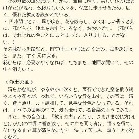
「その無数の蓮の光の中」から、金色に輝く、美しい仏方(ほと
けがた)が現れ、数限りない人々を、仏道に歩ませるため、広
く、優れた教えを説かれている。
・ 四時間ごとに、風が吹き、花を散らし、かぐわしい香りと共
に、花びらが、浄土を余すところなく、おおい尽す。（花びら
は、それぞれの色ごとに まとまって、入りまじることがな
い。）
その花びらを踏むと、四寸(十二ｃｍ)ほど くぼみ、足をあげる
と、また、すぐ 元に戻る。
花びらは、必要がなくなれば、たちまち、地面が開いて、その
中へ消えいく。
《 浄土の風 》
清らかな風が、ゆるやかに吹くと、宝石でできた空を覆う網
や木々や花々が、ゆれて、いろいろな音を出す。その音は、清
く、透き通り、よく調和して、見事な音色となっている。それ
は、すべての世界の中で、最も優れている音楽のようである。
また、その音色は、「教えの声」となり、さまざまな仏方(ほ
とけがた)の世界に響き渡り、その声を聞く者は、悟りを得て、
仏になるまで 耳が清らかになり、決して苦しみ、煩うことがな
くなる。