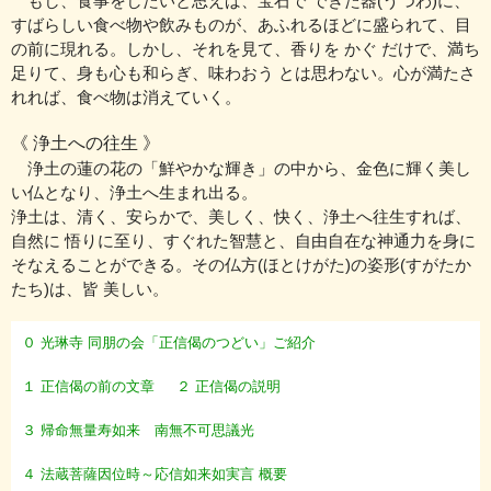
もし、食事をしたいと思えば、宝石で できた器(うつわ)に、
すばらしい食べ物や飲みものが、あふれるほどに盛られて、目
の前に現れる。しかし、それを見て、香りを かぐ だけで、満ち
足りて、身も心も和らぎ、味わおう とは思わない。心が満たさ
れれば、食べ物は消えていく。
《 浄土への往生 》
浄土の蓮の花の「鮮やかな輝き」の中から、金色に輝く美し
い仏となり、浄土へ生まれ出る。
浄土は、清く、安らかで、美しく、快く、浄土へ往生すれば、
自然に 悟りに至り、すぐれた智慧と、自由自在な神通力を身に
そなえることができる。その仏方(ほとけがた)の姿形(すがたか
たち)は、皆 美しい。
０ 光琳寺 同朋の会「正信偈のつどい」ご紹介
１ 正信偈の前の文章
２ 正信偈の説明
３ 帰命無量寿如来 南無不可思議光
４ 法蔵菩薩因位時～応信如来如実言 概要