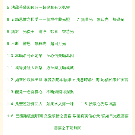
５ 法蔵菩薩因位時～超発希有大弘誓
６ 五劫思惟之摂受～一切群生蒙光照
７ 無量光 無辺光 無碍光
８ 無対 光炎王 清浄 歓喜 智慧光
９ 不断 難思 無称光 超日月光
１０ 本願名号正定業 至心信楽願為因
１１ 成等覚証大涅槃 必至滅度願成就
１２ 如来所以興出世 唯説弥陀本願海 五濁悪時群生海 応信如来如実言
１３ 能発一念喜愛心 不断煩悩得涅槃
１４ 凡聖逆謗斉回入 如衆水入海一味
１５ 摂取心光常照護
１６ 已能雖破無明闇 貪愛瞋憎之雲霧 常覆真実信心天 譬如日光覆雲霧
雲霧之下明無闇