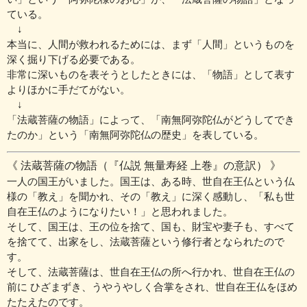
ている。
↓
本当に、人間が救われるためには、まず「人間」というものを
深く掘り下げる必要である。
非常に深いものを表そうとしたときには、「物語」として表す
よりほかに手だてがない。
↓
「法蔵菩薩の物語」によって、「南無阿弥陀仏がどうしてでき
たのか」という「南無阿弥陀仏の歴史」を表している。
《 法蔵菩薩の物語（『仏説 無量寿経 上巻』の意訳） 》
一人の国王がいました。国王は、ある時、世自在王仏という仏
様の「教え」を聞かれ、その「教え」に深く感動し、「私も世
自在王仏のようになりたい！」と思われました。
そして、国王は、王の位を捨て、国も、財宝や妻子も、すべて
を捨てて、出家をし、法蔵菩薩という修行者となられたので
す。
そして、法蔵菩薩は、世自在王仏の所へ行かれ、世自在王仏の
前に ひざまずき、うやうやしく合掌をされ、世自在王仏をほめ
たたえたのです。