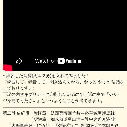
↑ 練習した音源(約４２
分)を入れてみました！
（練習して、録音して、聞き込んでから、やっと やっと 法話を
しております。）
下記の内容をプリントに印刷しているので、話の中で「○ペー
ジを見てください」というようなことが出てきます。
第二段 依経段「弥陀章」法蔵菩薩因位時～必至滅度願成就
「釈迦章」如来所以興出世～難中之難無過斯
『大無量寿経』に依り、「弥陀章」で 阿弥陀仏の本願を述