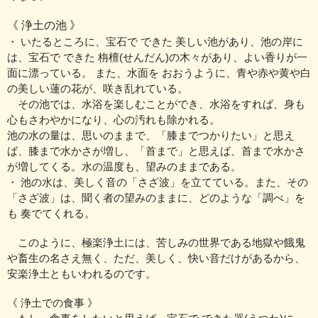
《 浄土の池 》
・ いたるところに、宝石で できた 美しい池があり、池の岸に
は、宝石で できた 栴檀(せんだん)の木々があり、よい香りが一
面に漂っている。 また、水面を おおうように、青や赤や黄や白
の美しい蓮の花が、咲き乱れている。
その池では、水浴を楽しむことができ、水浴をすれば、身も
心もさわやかになり、心の汚れも除かれる。
池の水の量は、思いのままで、「膝までつかりたい」と思え
ば、膝まで水かさが増し、「首まで」と思えば、首まで水かさ
が増してくる。水の温度も、望みのままである。
・ 池の水は、美しく音の「さざ波」を立てている。また、その
「さざ波」は、聞く者の望みのままに、どのような「調べ」を
も 奏でてくれる。
このように、極楽浄土には、苦しみの世界である地獄や餓鬼
や畜生の名さえ無く、ただ、美しく、快い音だけがあるから、
安楽浄土ともいわれるのです。
《 浄土での食事 》