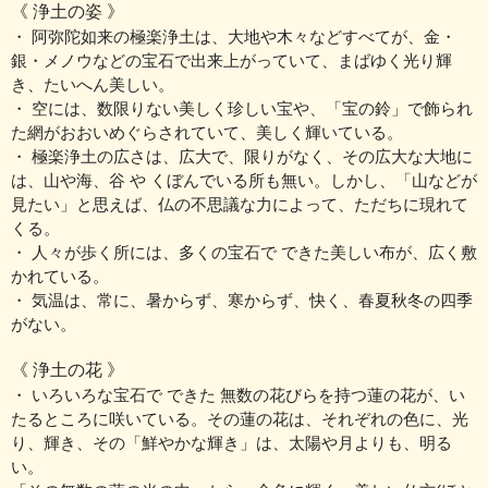
《 浄土の姿 》
・ 阿弥陀如来の極楽浄土は、大地や木々などすべてが、金・
銀・メノウなどの宝石で出来上がっていて、まばゆく光り輝
き、たいへん美しい。
・ 空には、数限りない美しく珍しい宝や、「宝の鈴」で飾られ
た網がおおいめぐらされていて、美しく輝いている。
・ 極楽浄土の広さは、広大で、限りがなく、その広大な大地に
は、山や海、谷 や くぼんでいる所も無い。しかし、「山などが
見たい」と思えば、仏の不思議な力によって、ただちに現れて
くる。
・ 人々が歩く所には、多くの宝石で できた美しい布が、広く敷
かれている。
・ 気温は、常に、暑からず、寒からず、快く、春夏秋冬の四季
がない。
《 浄土の花 》
・ いろいろな宝石で できた 無数の花びらを持つ蓮の花が、い
たるところに咲いている。その蓮の花は、それぞれの色に、光
り、輝き、その「鮮やかな輝き」は、太陽や月よりも、明る
い。