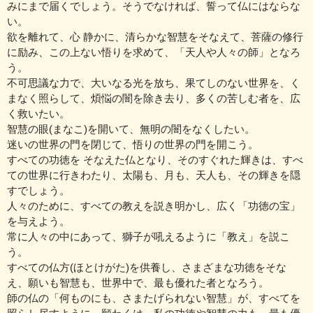
みにまで届くでしょう。そうでなければ、誓って仏にはならな
い。
欲を離れて、心 静かに、清らかな智慧をそなえて、菩薩の修行
に励み、この上ない悟りを求めて、「天人や人々の師」となろ
う。
不可思議な力で、大いなる光を放ち、果てしのない世界を、く
まなく照らして、煩悩の闇を除き去り、多くの苦しむ者を、広
く救いたい。
智慧の眼(まなこ)を開いて、無明の闇をなくしたい。
迷いの世界の門を閉じて、悟りの世界の門を開こう。
すべての功徳を そなえた仏となり、そのすぐれた輝きは、すべ
ての世界に行きわたり、太陽も、月も、天人も、その輝きを隠
すでしょう。
人々のために、すべての教えを説き明かし、広く「功徳の宝」
を与えよう。
常に人々の中にあって、獅子が吼えるように「教え」を説こ
う。
すべての仏方(ほとけがた)を供養し、さまざまな功徳をそな
え、願いも智慧も、世界中で、最も優れた者となろう。
師の仏の「何ものにも、さまたげられない智慧」が、すべてを