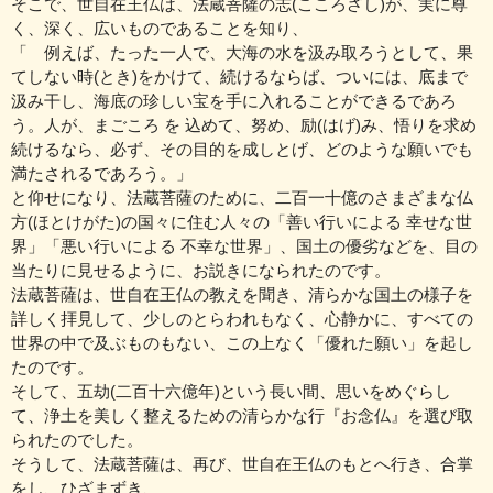
そこで、世自在王仏は、法蔵菩薩の志(こころざし)が、実に尊
く、深く、広いものであることを知り、
「 例えば、たった一人で、大海の水を汲み取ろうとして、果
てしない時(とき)をかけて、続けるならば、ついには、底まで
汲み干し、海底の珍しい宝を手に入れることができるであろ
う。人が、まごころ を 込めて、努め、励(はげ)み、悟りを求め
続けるなら、必ず、その目的を成しとげ、どのような願いでも
満たされるであろう。」
と仰せになり、法蔵菩薩のために、二百一十億のさまざまな仏
方(ほとけがた)の国々に住む人々の「善い行いによる 幸せな世
界」「悪い行いによる 不幸な世界」、国土の優劣などを、目の
当たりに見せるように、お説きになられたのです。
法蔵菩薩は、世自在王仏の教えを聞き、清らかな国土の様子を
詳しく拝見して、少しのとらわれもなく、心静かに、すべての
世界の中で及ぶものもない、この上なく「優れた願い」を起し
たのです。
そして、五劫(二百十六億年)という長い間、思いをめぐらし
て、浄土を美しく整えるための清らかな行『お念仏』を選び取
られたのでした。
そうして、法蔵菩薩は、再び、世自在王仏のもとへ行き、合掌
をし、ひざまずき、