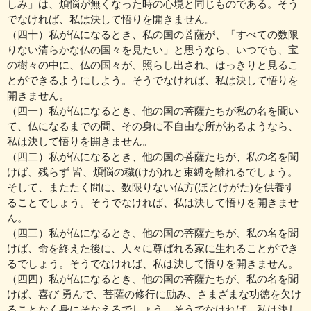
しみ」は、煩悩が無くなった時の心境と同じものである。そう
でなければ、私は決して悟りを開きません。
（四十）私が仏になるとき、私の国の菩薩が、「すべての数限
りない清らかな仏の国々を見たい」と思うなら、いつでも、宝
の樹々の中に、仏の国々が、照らし出され、はっきりと見るこ
とができるようにしよう。そうでなければ、私は決して悟りを
開きません。
（四一）私が仏になるとき、他の国の菩薩たちが私の名を聞い
て、仏になるまでの間、その身に不自由な所があるようなら、
私は決して悟りを開きません。
（四二）私が仏になるとき、他の国の菩薩たちが、私の名を聞
けば、残らず 皆、煩悩の穢(けが)れと束縛を離れるでしょう。
そして、またたく間に、数限りない仏方(ほとけがた)を供養す
ることでしょう。そうでなければ、私は決して悟りを開きませ
ん。
（四三）私が仏になるとき、他の国の菩薩たちが、私の名を聞
けば、命を終えた後に、人々に尊ばれる家に生れることができ
るでしょう。そうでなければ、私は決して悟りを開きません。
（四四）私が仏になるとき、他の国の菩薩たちが、私の名を聞
けば、喜び 勇んで、菩薩の修行に励み、さまざまな功徳を欠け
ることなく身にそなえるでしょう。そうでなければ、私は決し