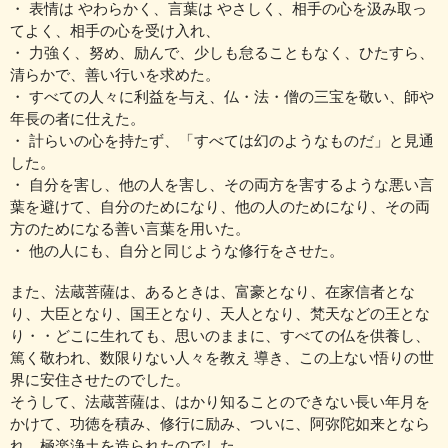
・ 表情は やわらかく、言葉は やさしく、相手の心を汲み取っ
てよく、相手の心を受け入れ、
・ 力強く、努め、励んで、少しも怠ることもなく、ひたすら、
清らかで、善い行いを求めた。
・ すべての人々に利益を与え、仏・法・僧の三宝を敬い、師や
年長の者に仕えた。
・ 計らいの心を持たず、「すべては幻のようなものだ」と見通
した。
・ 自分を害し、他の人を害し、その両方を害するような悪い言
葉を避けて、自分のためになり、他の人のためになり、その両
方のためになる善い言葉を用いた。
・ 他の人にも、自分と同じような修行をさせた。
また、法蔵菩薩は、あるときは、富豪となり、在家信者とな
り、大臣となり、国王となり、天人となり、梵天などの王とな
り・・どこに生れても、思いのままに、すべての仏を供養し、
篤く敬われ、数限りない人々を教え 導き、この上ない悟りの世
界に安住させたのでした。
そうして、法蔵菩薩は、はかり知ることのできない長い年月を
かけて、功徳を積み、修行に励み、ついに、阿弥陀如来となら
れ、極楽浄土を造られたのでした。