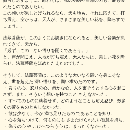
照らし尽すように、願わくは、私の功徳や智慧の力も、最も優
れたものでありたい。
この願いが果しとげられるなら、天も地も、それに応えて、打
ち震え、空からは、天人が、さまざまな美しい花を、降らすで
しょう。」
法蔵菩薩が、このようにお説きになられると、美しい音楽が流
れてきて、天から、
「必ず、この上ない悟りを開くであろう。」
と、声が聞こえ、大地が打ち震え、天人たちは、美しい花を降
らせ、法蔵菩薩をほめたたえたのでした。
そうして、法蔵菩薩は、このような大いなる願いを身にそな
え、世を超えた 深い悟りを、願い求めたのです。
・ 貪りの心、怒りの心、愚かな心、人を害そうとする心を起こ
さず、また、そういう想いを持つこと さえ なかった。
・ すべてのものに執着せず、どのようなことも耐え忍び、数多
くの苦をものともしなかった。
・ 欲は少なく、今が 満ち足りたもの であることを知り、
・ 心を落ちつけて、何ものにも さまたげられない智慧を持ち、
・ 偽りの心 や こびへつらう心 は、まったくなかった。