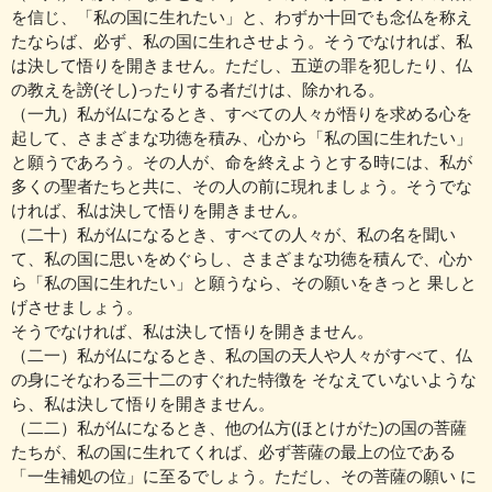
を信じ、「私の国に生れたい」と、わずか十回でも念仏を称え
たならば、必ず、私の国に生れさせよう。そうでなければ、私
は決して悟りを開きません。ただし、五逆の罪を犯したり、仏
の教えを謗(そし)ったりする者だけは、除かれる。
（一九）私が仏になるとき、すべての人々が悟りを求める心を
起して、さまざまな功徳を積み、心から「私の国に生れたい」
と願うであろう。その人が、命を終えようとする時には、私が
多くの聖者たちと共に、その人の前に現れましょう。そうでな
ければ、私は決して悟りを開きません。
（二十）私が仏になるとき、すべての人々が、私の名を聞い
て、私の国に思いをめぐらし、さまざまな功徳を積んで、心か
ら「私の国に生れたい」と願うなら、その願いをきっと 果しと
げさせましょう。
そうでなければ、私は決して悟りを開きません。
（二一）私が仏になるとき、私の国の天人や人々がすべて、仏
の身にそなわる三十二のすぐれた特徴を そなえていないような
ら、私は決して悟りを開きません。
（二二）私が仏になるとき、他の仏方(ほとけがた)の国の菩薩
たちが、私の国に生れてくれば、必ず菩薩の最上の位である
「一生補処の位」に至るでしょう。ただし、その菩薩の願い に