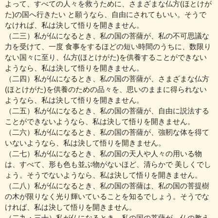
よって、すべての人々を救うために、さまざまな仏方(ほとけが
た)の国へ行きたい と願うなら、自由にされてもいい。そうで
なければ、私は決して悟りを開きません。
（二三）私が仏になるとき、私の国の菩薩が、私の不可思議な
力を受けて、一度 食事をするほどの短い時間のうちに、数限り
ない国々に至り、仏方(ほとけがた)を供養することができない
ようなら、私は決して悟りを開きません。
（二四）私が仏になるとき、私の国の菩薩が、さまざまな仏方
(ほとけがた)を供養のための品々を、思いのままに得られない
ようなら、私は決して悟りを開きません。
（二五）私が仏になるとき、私の国の菩薩が、自由に説法する
ことができないようなら、私は決して悟りを開きません。
（二六）私が仏になるとき、私の国の菩薩が、強靭な体を得て
いないようなら、私は決して悟りを開きません。
（二七）私が仏になるとき、私の国の天人や人々の用いる物
は、すべて、形も色も並ぶ物がないほど、清らかで 美しくでし
ょう。そうでないようなら、私は決して悟りを開きません。
（二八）私が仏になるとき、私の国の菩薩は、私の国の菩提樹
の木が限りなく光り輝いていることを知るでしょう。そうでな
ければ、私は決して悟りを開きません。
（二九・三十）私が仏になるとき、私の国の菩薩が、仏の教え