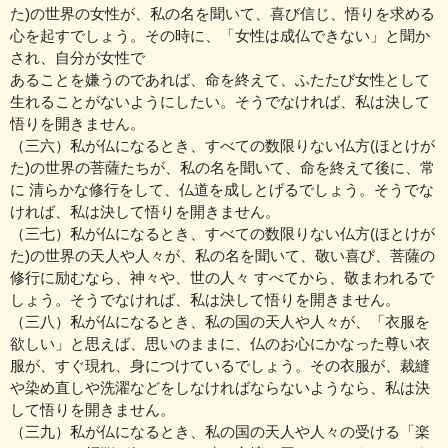
た)の世界の女性が、私の名を聞いて、喜び信じ、悟りを求める
心を起すでしょう。その時に、「女性は成仏できない」と聞か
され、自分が女性で
あることを嫌うのであれば、命を終えて、ふたたび女性として
生れることがないようにしたい。そうでなければ、私は決して
悟りを開きません。
（三六）私が仏になるとき、すべての数限りない仏方(ほとけが
た)の世界の菩薩たちが、私の名を聞いて、命を終えて後に、常
に 清らかな修行をして、仏道を成しとげるでしょう。そうでな
ければ、私は決して悟りを開きません。
（三七）私が仏になるとき、すべての数限りない仏方(ほとけが
た)の世界の天人や人々が、私の名を聞いて、敬い喜び、菩薩の
修行に励むなら、神々や、世の人々 すべてから、敬まわれるで
しょう。そうでなければ、私は決して悟りを開きません。
（三八）私が仏になるとき、私の国の天人や人々が、「衣服を
欲しい」と思えば、思いのままに、仏のお心にかなった尊い衣
服が、すぐ現れ、身につけているでしょう。その衣服が、裁縫
や染め直しや洗濯などをしなければならないようなら、私は決
して悟りを開きません。
（三九）私が仏になるとき、私の国の天人や人々の受ける「楽