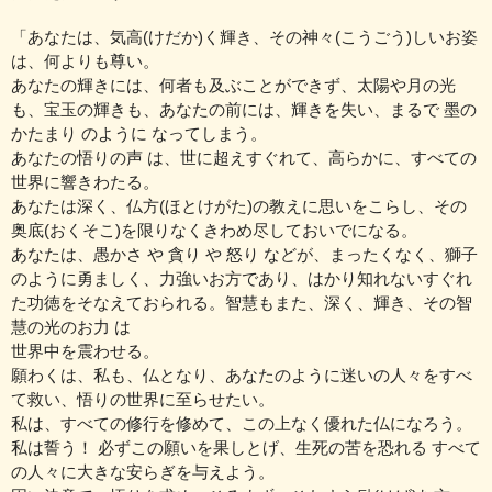
「あなたは、気高(けだか)く輝き、その神々(こうごう)しいお姿
は、何よりも尊い。
あなたの輝きには、何者も及ぶことができず、太陽や月の光
も、宝玉の輝きも、あなたの前には、輝きを失い、まるで 墨の
かたまり のように なってしまう。
あなたの悟りの声 は、世に超えすぐれて、高らかに、すべての
世界に響きわたる。
あなたは深く、仏方(ほとけがた)の教えに思いをこらし、その
奥底(おくそこ)を限りなくきわめ尽しておいでになる。
あなたは、愚かさ や 貪り や 怒り などが、まったくなく、獅子
のように勇ましく、力強いお方であり、はかり知れないすぐれ
た功徳をそなえておられる。智慧もまた、深く、輝き、その智
慧の光のお力 は
世界中を震わせる。
願わくは、私も、仏となり、あなたのように迷いの人々をすべ
て救い、悟りの世界に至らせたい。
私は、すべての修行を修めて、この上なく優れた仏になろう。
私は誓う！ 必ずこの願いを果しとげ、生死の苦を恐れる すべて
の人々に大きな安らぎを与えよう。