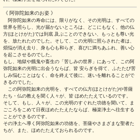
《 阿弥陀如来のお姿 》
阿弥陀如来の寿命には、限りがなく、その光明は、すべての
世界を照らし、光が届かないところは、どこにもなく、他の仏
方(ほとけがた)では到底 及ぶことのできない、もっとも尊い光
を、放たれたのでした。そして、この光明に照らされた者は、
煩悩が消え去り、身も心も和らぎ、喜びに満ちあふれ、善い心
を起こさせるのでした。
もし、地獄や餓鬼や畜生の「苦しみの世界」にあって、この阿
弥陀如来の光明に出会うならば、皆 安らぎを得て、ふたたび苦
しみ悩むことはなく、命を終えて後に、迷いを離れることがで
きるのでした。
この阿弥陀如来の光明を、すべての仏方(ほとけがた)や菩薩
たち・仏の教えを聞く人々が、皆 ほめたたえているのです。
そして、もし、人々が、この光明のすぐれた功徳を聞いて、ま
ごころをこめて日夜ほめたたえたならば、極楽浄土へ往生する
ことができるのです。
その浄土へ導く阿弥陀如来の功徳を、菩薩やさまざまな聖者た
ちが、また、ほめたたえておられるのです。