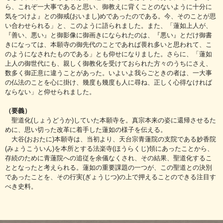
ら、これぞ一大事であると思い、御教えに背くことのないように十分に
気をつけよ』との御戒(おいまし)めであったのである。今、そのことが思
い合わせられる」と、このように語られました。また、「蓮如上人が、
『善い、悪い』と御影像に御画きになられたのは、『悪い』とだけ御書
きになっては、本願寺の御先代のことであれば畏れ多いと思われて、こ
のようになされたものである」とも仰せになりました。さらに、「蓮如
上人の御世代にも、親しく御教化を受けておられた方々のうちにさえ、
数多く御正意に違うことがあった。いよいよ我らごときの者は、一大事
の仏法のことを心に掛け、幾度も幾度も人に尋ね、正しく心得なければ
ならない」と仰せられました。
（要義）
聖道化(しょうどうか)していた本願寺を。真宗本来の姿に還帰させるた
めに、思い切った改革に着手した蓮如の様子を伝える。
大谷(おおたに)本願寺は、当初より、天台宗青蓮院の支院である妙香院
(みょうこういん)を本所とする法楽寺(ほうらくじ)領にあったことから、
存続のために青蓮院への追従を余儀なくされ、その結果、聖道化するこ
ととなったと考えられる。蓮如の重要課題の一つが、この聖道との決別
であったことを、その行実(ぎょうじつ)の上で押えることのできる注目す
べき史料。