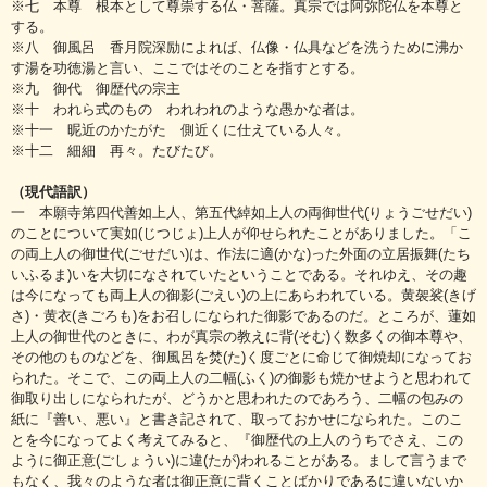
※七 本尊 根本として尊崇する仏・菩薩。真宗では阿弥陀仏を本尊と
する。
※八 御風呂 香月院深励によれば、仏像・仏具などを洗うために沸か
す湯を功徳湯と言い、ここではそのことを指すとする。
※九 御代 御歴代の宗主
※十 われら式のもの われわれのような愚かな者は。
※十一 昵近のかたがた 側近くに仕えている人々。
※十二 細細 再々。たびたび。
（現代語訳）
一 本願寺第四代善如上人、第五代綽如上人の両御世代(りょうごせだい)
のことについて実如(じつじょ)上人が仰せられたことがありました。「こ
の両上人の御世代(ごせだい)は、作法に適(かな)った外面の立居振舞(たち
いふるま)いを大切になされていたということである。それゆえ、その趣
は今になっても両上人の御影(ごえい)の上にあらわれている。黄袈裟(きげ
さ)・黄衣(きごろも)をお召しになられた御影であるのだ。ところが、蓮如
上人の御世代のときに、わが真宗の教えに背(そむ)く数多くの御本尊や、
その他のものなどを、御風呂を焚(た)く度ごとに命じて御焼却になってお
られた。そこで、この両上人の二幅(ふく)の御影も焼かせようと思われて
御取り出しになられたが、どうかと思われたのであろう、二幅の包みの
紙に『善い、悪い』と書き記されて、取っておかせになられた。このこ
とを今になってよく考えてみると、『御歴代の上人のうちでさえ、この
ように御正意(ごしょうい)に違(たが)われることがある。まして言うまで
もなく、我々のような者は御正意に背くことばかりであるに違いないか