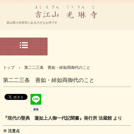
宗大谷派 光琳寺 ホームページ
富山県小矢部市にある小さなお寺です
TEL.-0766-67-2192
〒932-0804 富山県小矢部市下中368
トップ
›
第二二三条 善如・綽如両御代のこと
第二二三条 善如・綽如両御代のこと
『現代の聖典 蓮如上人御一代記聞書』発行所 法蔵館 より
※ 注意点