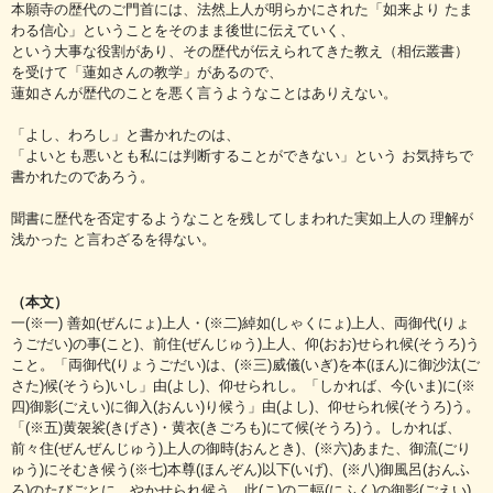
本願寺の歴代のご門首には、法然上人が明らかにされた「如来より たま
わる信心」ということをそのまま後世に伝えていく、
という大事な役割があり、その歴代が伝えられてきた教え（相伝叢書）
を受けて「蓮如さんの教学」があるので、
蓮如さんが歴代のことを悪く言うようなことはありえない。
「よし、わろし」と書かれたのは、
「よいとも悪いとも私には判断することができない」という お気持ちで
書かれたのであろう。
聞書に歴代を否定するようなことを残してしまわれた実如上人の 理解が
浅かった と言わざるを得ない。
（本文）
一(※一) 善如(ぜんにょ)上人・(※二)綽如(しゃくにょ)上人、両御代(りょ
うごだい)の事(こと)、前住(ぜんじゅう)上人、仰(おお)せられ候(そうろ)う
こと。「両御代(りょうごだい)は、(※三)威儀(いぎ)を本(ほん)に御沙汰(ご
さた)候(そうら)いし」由(よし)、仰せられし。「しかれば、今(いま)に(※
四)御影(ごえい)に御入(おんい)り候う」由(よし)、仰せられ候(そうろ)う。
「(※五)黄袈裟(きげさ)・黄衣(きごろも)にて候(そうろ)う。しかれば、
前々住(ぜんぜんじゅう)上人の御時(おんとき)、(※六)あまた、御流(ごり
ゅう)にそむき候う(※七)本尊(ほんぞん)以下(いげ)、(※八)御風呂(おんふ
ろ)のたびごとに、やかせられ候う。此(こ)の二輻(にふく)の御影(ごえい)