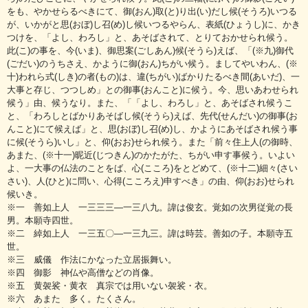
をも、やかせらるべきにて、御(おん)取(と)り出(い)だし候(そうろ)いつる
が、いかがと思(おぼ)し召(め)し候いつるやらん、表紙(ひょうし)に、かき
つけを、「よし、わろし」と、あそばされて、とりておかせられ候う。
此(こ)の事を、今(いま)、御思案(ごしあん)候(そうら)えば、「(※九)御代
(ごだい)のうちさえ、かように御(おん)ちがい候う。ましてやいわん、(※
十)われら式(しき)の者(もの)は、違(ちがい)ばかりたるべき間(あいだ)、一
大事と存じ、つつしめ」との御事(おんこと)に候う。今、思いあわせられ
候う」由、候うなり。また、「「よし、わろし」と、あそばされ候うこ
と、「わろしとばかりあそばし候(そうら)えば、先代(せんだい)の御事(お
んこと)にて候えば」と、思(おぼ)し召(め)し、かようにあそばされ候う事
に候(そうら)いし」と、仰(おお)せられ候う。また「前々住上人(の御時、
あまた、(※十一)昵近(じつきん)のかたがた、ちがい申す事候う。いよい
よ、一大事の仏法のことをば、心(こころ)をとどめて、(※十二)細々(さい
さい)、人(ひと)に問い、心得(こころえ)申すべき」の由、仰(おお)せられ
候いき。
※一 善如上人 一三三三―一三八九。諱は俊玄。覚如の次男従覚の長
男。本願寺四世。
※二 綽如上人 一三五〇―一三九三。諱は時芸。善如の子。本願寺五
世。
※三 威儀 作法にかなった立居振舞い。
※四 御影 神仏や高僧などの肖像。
※五 黄袈裟・黄衣 真宗では用いない袈裟・衣。
※六 あまた 多く。たくさん。