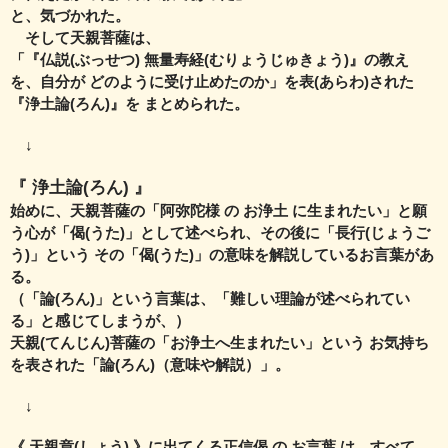
と、気づかれた。
そして天親菩薩は、
「『仏説(ぶっせつ) 無量寿経(むりょうじゅきょう)』の教え
を、自分が どのように受け止めたのか」を表(あらわ)された
『浄土論(ろん)』を まとめられた。
↓
『 浄土論(ろん) 』
始めに、天親菩薩の「阿弥陀様 の お浄土 に生まれたい」と願
う心が「偈(うた)」として述べられ、その後に「長行(じょうご
う)」という その「偈(うた)」の意味を解説しているお言葉があ
る。
（「論(ろん)」という言葉は、「難しい理論が述べられてい
る」と感じてしまうが、）
天親(てんじん)菩薩の「お浄土へ生まれたい」という お気持ち
を表された「論(ろん)（意味や解説）」。
↓
《 天親章(しょう) 》に出てくる正信偈 の お言葉 は、すべて