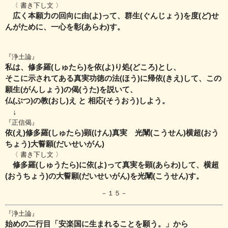
〈 書き下し文 〉
広く本願力の回向に由(よ)って、群生(ぐんじょう)を度(ど)せ
んがために、一心を彰(あらわ)す。
『浄土論』
私は、修多羅(しゅたら)を依(よ)り処(どころ)とし、
そこに示されてある真実功徳の法(ほう)に帰依(きえ)して、この
願生(がんしょう)の偈(うた)を説いて、
仏(ぶつ)の教(おし)え と 相応(そうおう)しよう。
↓
『正信偈』
依(え)修多羅(しゅたら)顕(けん)真実 光闡(こうせん)横超(おう
ちょう)大誓願(だいせいがん)
〈 書き下し文 〉
修多羅(しゅうたら)に依(よ)って真実を顕(あらわ)して、横超
(おうちょう)の大誓願(だいせいがん)を光闡(こうせん)す。
－１５－
『浄土論』
始めの二行目「安楽国に生まれることを願う。」から