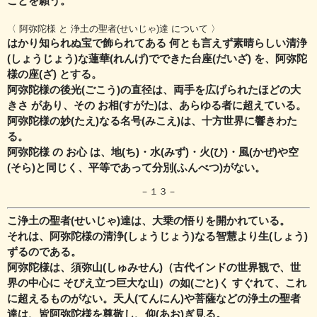
ことを願う。
〈 阿弥陀様 と 浄土の聖者(せいじゃ)達 について 〉
はかり知られぬ宝で飾られてある 何とも言えず素晴らしい清浄
(しょうじょう)な蓮華(れんげ)で
できた台座(だいざ) を、阿弥陀
様の座(ざ) とする。
阿弥陀様の後光(ごこう)の直径は、両手を広げられたほどの大
きさ があり、
その お相(すがた)は、あらゆる者に超えている。
阿弥陀様の妙(たえ)なる名号(みこえ)は、十方世界に響きわた
る。
阿弥陀様 の お心 は、地(ち)・水(みず)・火(ひ)・風(かぜ)や空
(そら)と同じく、平等であって分別(ふんべつ)がない。
－１３－
こ
浄土の聖者(せいじゃ)達は、大乗の悟りを開かれている。
それは、阿弥陀様の清浄(しょうじょう)なる智慧より生(しょう)
ずるのである。
阿弥陀様は、須弥山(しゅみせん)（古代インドの世界観で、世
界の中心に そびえ立つ巨大な山）の
如(ごと)く すぐれて、これ
に超えるものがない。天人(てんにん)や菩薩などの浄土の聖者
達は、
皆阿弥陀様を尊敬し、仰(あお)ぎ見る。