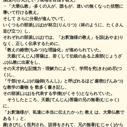
・「大乗仏教」‐多くの人が、誰もが、迷いの無くなった状態に
導いて行ける教え。
そして さらに分裂が進んでいて、
いくつもの部派(ぶは)が林立(りんりつ)（林のように、たくさん
並び立つ）し、
それぞれの部派(ぶは)では、「お釈迦様の教え」を誤(あやま)り
なく、正しく伝承するために、
「教えの緻密(ちみつ)な理論化」が進められていた。
天親(てんじん)菩薩は、若くして伝統のある上座部(じょうざ
ぶ)仏教に出家をし、
その天才的な記憶力・理解力によって、学問を究(きわ)め尽(つ
く)し、
「千部(せんぶ)の論師(ろんし)」と呼ばれるほど 厳密(げんみつ)
な教学の書物 を 数多く書き記し、
その部派(ぶは)を代表する学僧(がくそう)となられていた。
そうしたところ、天親(てんじん)菩薩の兄の無著(むじゃく)
に、
「お釈迦様が、私達に本当に伝えたかった 教え は、大乗仏教で
ある！」と、
厳(きび)しく批判され、説得をされて、兄の無著(むじゃく)から