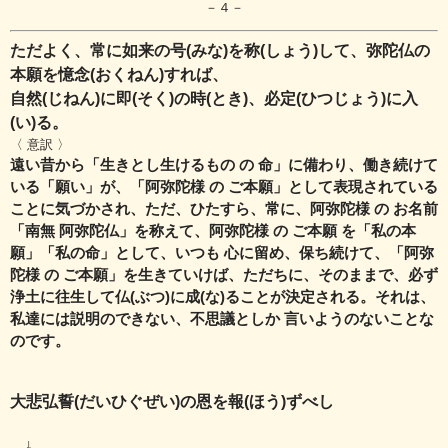
－４－
ただよく、常に如来の号(みな)を称(しょう)して、弥陀仏の
本願を憶念(おくねん)すれば、
自然(じねん)に即(そく)の時(とき)、必定(ひつじょう)に入
(い)る。
〈 意訳 〉
遠い昔から「生きとし生けるもの の 命」に備わり、働き続けて
いる「願い」が、
「阿弥陀様 の ご本願」として表現されている
ことに気づかされ、
ただ、ひたすら、常に、阿弥陀様 の お名前
「南無 阿弥陀仏」を称えて、
阿弥陀様 の ご本願 を「私の本
願」「私の命」として、
いつも 心に留め、保ち続けて、「阿弥
陀様 の ご本願」を生きていけば、
ただちに、そのままで、必ず
浄土に往生して仏(ぶつ)に成(な)ることが決定される。それは、
私達には説明のできない、不思議としか 言いようのないことな
のです。
大悲弘誓(だいひぐぜい)の恩を報(ほう)ずべし
↓