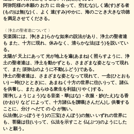
阿弥陀様の本願の お力 に 出会って、空(むな)しく過(す)ぎる者
(もの)は無(な)く、
よく 速(すみ)やかに、海のごとき大きな功徳
を満足させてくださる。
〈 浄土の聖者達について 〉
安楽国には、浄(きよ)らかな如来の説法があり、浄土の聖者達
も また、
十方に現れ、休みなく、清らかな法(ほう)を説いてい
る。
太陽が 天上にあって 光が地上を遍(あまね)く照らすように、
浄
土の聖者達は、浄土を動かずとも、さまざまな姿となって現れ
て、
また 須弥山のように不動(ふどう)である。
浄土の聖者達は、さまざまな姿となって現れて、一念(ひとおも
い) 一時(ひととき)に、
あまねく十方の世界に往(い)って、諸仏
を供養し、また あらゆる衆生を利益(りやく)する。
清浄(しょうじょう)なる音楽・華(はな)・衣服・妙(たえ)なる香
(かお)り など によって、
十方諸仏を讃嘆(さんだん)し 供養する
ことに、分け へだて の 心 が無い。
仏法僧(ぶっぽうそう)の三宝(さんぼう)の無い いずれの世界に
も、菩薩は往(い)って、
仏法を示すこと 仏(ぶつ)のようにした
い と願う。