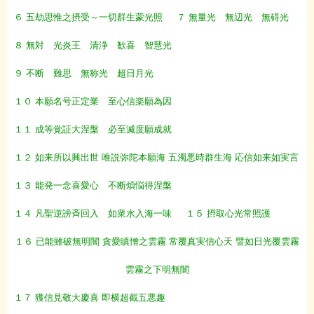
６ 五劫思惟之摂受～一切群生蒙光照
７ 無量光 無辺光 無碍光
８ 無対 光炎王 清浄 歓喜 智慧光
９ 不断 難思 無称光 超日月光
１０ 本願名号正定業 至心信楽願為因
１１ 成等覚証大涅槃 必至滅度願成就
１２ 如来所以興出世 唯説弥陀本願海 五濁悪時群生海 応信如来如実言
１３ 能発一念喜愛心 不断煩悩得涅槃
１４ 凡聖逆謗斉回入 如衆水入海一味
１５ 摂取心光常照護
１６ 已能雖破無明闇 貪愛瞋憎之雲霧 常覆真実信心天 譬如日光覆雲霧
雲霧之下明無闇
１７ 獲信見敬大慶喜 即横超截五悪趣