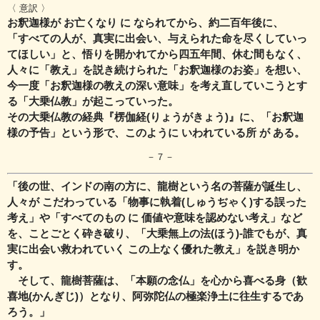
〈 意訳 〉
お釈迦様が お亡くなり に なられてから、約二百年後に、
「すべての人が、真実に出会い、与えられた命を尽くしていっ
てほしい」と、
悟りを開かれてから四五年間、休む間もなく、
人々に「教え」を説き続けられた
「お釈迦様のお姿」を想い、
今一度「お釈迦様の教えの深い意味」を
考え直していこうとす
る「大乗仏教」が起こっていった。
その大乗仏教の経典『楞伽経(りょうがきょう)』に、「お釈迦
様の予告」という形で、
このように いわれている所 が ある。
－７－
「後の世、インドの南の方に、龍樹という名の菩薩が誕生し、
人々が こだわっている「物事に執着(しゅうぢゃく)する誤った
考え」や
「すべてのもの に 価値や意味を認めない考え」など
を、ことごとく砕き破り、
「大乗無上の法(ほう)‐誰でもが、真
実に出会い救われていく この上なく優れた教え」
を説き明か
す。
そして、龍樹菩薩は、「本願の念仏」を心から喜べる身（歓
喜地(かんぎじ)）となり、
阿弥陀仏の極楽浄土に往生するであ
ろう。」