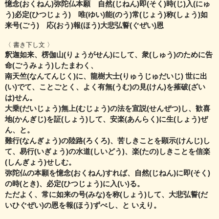
憶念(おくねん)弥陀仏本願 自然(じねん)即(そく)時(じ)入(にゅ
う)必定(ひつじょう) 唯(ゆい)能(のう)常(じょう)称(しょう)如
来号(ごう) 応(おう)報(ほう)大悲弘誓(ぐぜい)恩
〈 書き下し文 〉
釈迦如来、楞伽山(りょうがせん)にして、衆(しゅう)のために告
命(ごうみょう)したまわく、
南天竺(なんてんじく)に、龍樹大士(りゅうじゅだいじ) 世に出
(い)でて、ことごとく、よく有無(うむ)の見(けん)を摧破(ざい
は)せん。
大乗(だいじょう)無上(むじょう)の法を宣説(せんぜつ)し、歓喜
地(かんぎじ)を証(しょう)して、安楽(あんらく)に生(しょう)ぜ
ん、と。
難行(なんぎょう)の陸路(ろくろ)、苦しきことを顕示(けんじ)し
て、易行(いぎょう)の水道(しいどう)、楽(たの)しきことを信楽
(しんぎょう)せしむ。
弥陀仏の本願を憶念(おくねん)すれば、自然(じねん)に即(そく)
の時(とき)、必定(ひつじょう)に入(い)る。
ただよく、常に如来の号(みな)を称(しょう)して、大悲弘誓(だ
いひぐぜい)の恩を報(ほう)ずべし、と いえり。