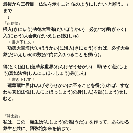
最後から三行目「仏法を示すこと 仏のようにしたい と願う。」
まで
↓
『正信偈』
帰入(きにゅう)功徳大宝海(だいほうかい) 必(ひつ)獲(ぎゃく)
入(にゅう)大会衆(だいえしゅ)数(しゅ)
〈 書き下し文 〉
功徳大宝海(だいほうかい)に帰入(きにゅう)すれば、必ず大会
衆(だいえしゅ)の数(かず)に入(い)ることを獲(う)。
得(とく)至(し)蓮華蔵世界(れんげぞうせかい) 即(そく)証(しょ
う)真如法性(しんにょほっしょう)身(しん)
〈 書き下し文 〉
蓮華蔵世界(れんげぞうせかい)に至ることを得(う)れば、すな
わち真如法性(しんにょほっしょう)の身(しん)を証(しょう)せし
むと。
『浄土論』
私は、この「願生(がんしょう)の偈(うた)」を作って、あらゆる
衆生と共に、阿弥陀如来を信じて、