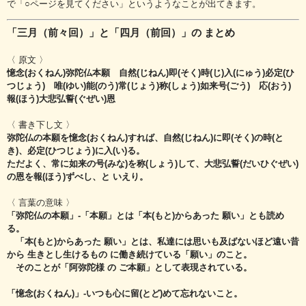
で「○ページを見てください」というようなことが出てきます。
「三月（前々回）」と「四月（前回）」の まとめ
〈 原文 〉
憶念(おくねん)弥陀仏本願 自然(じねん)即(そく)時(じ)入(にゅう)必定(ひ
つじょう) 唯(ゆい)能(のう)常(じょう)称(しょう)如来号(ごう) 応(おう)
報(ほう)大悲弘誓(ぐぜい)恩
〈 書き下し文 〉
弥陀仏の本願を憶念(おくねん)すれば、自然(じねん)に即(そく)の時(と
き)、必定(ひつじょう)に入(い)る。
ただよく、常に如来の号(みな)を称(しょう)して、大悲弘誓(だいひぐぜい)
の恩を報(ほう)ずべし、と いえり。
〈 言葉の意味 〉
「弥陀仏の本願」‐「本願」とは「本(もと)からあった 願い」とも読め
る。
「本(もと)からあった 願い」とは、私達には思いも及ばないほど
遠い昔
から 生きとし生けるもの に働き続けている「願い」のこと。
そのことが「阿弥陀様 の ご本願」として表現されている。
「憶念(おくねん)」-いつも心に留(とど)めて忘れないこと。