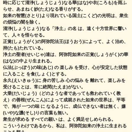
時に応じて清浄(しょうじょう)なる華(はな)や衣(ころも)を雨ふ
らせ、あまねく妙(たえ)なる香りがする。
如来の智慧(さとり)より現れている国土(こくど)の光明は、衆生
の煩悩の闇を除く。
清浄(しょうじょう)なる「浄土」の名 は、遠く十方世界に響い
て、人々を悟らせる。
正覚(しょうがく)の阿弥陀法王(ほうおう)によって、よく治め、
持(たも)たれている。
浄土の聖者(せいじゃ)達は、阿弥陀如来の正覚(しょうがく)の華
(はな)の中より生まれる。
仏法(ぶっぽう)の味(あじ) の 楽しみ を受け、心が安定した状態
に入ること を食(しょく)とする。
永久(えいきゅう)に 身の苦しみ 心の悩み を 離れて、楽しみを
受けることは、
常に絶間(たえま)がない。
大乗(だいじょう)（どのような者であっても救われていく教
え）の善根(ぜんこん)によって成就された
如来の世界は、平等
で、海が 一つの味 に なるように、成仏できない者は無く、
嫌
(いや)な譏(そし)りの言葉も無い。
衆生が求める すべての願い は、よく満足せしめられる。
こういうわけであるから、私は、阿弥陀如来の浄土に生まれる