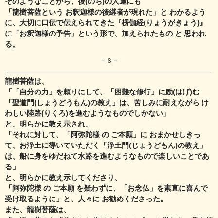
そのようなことから、後(のち)の人達にも
「龍樹菩薩という お釈迦様の後継者が現れた」と わかるよう
に、
大切に口伝で伝えられてきた『楞伽経(りょうがきょう)』
に「お釈迦様の予告」という形で、
加えられたもの と 思われ
る。
－８－
龍樹菩薩は、
「「自分の力」を頼りにして、「困難な修行」に励(はげ)む
「聖道門(しょうどうもん)の教え」は、
苦しみに耐えながら け
わしい陸路(りくろ)を進むようなものでしかない」
と、明らかに教え示され、
「それに対して、「阿弥陀様 の ご本願」に おまかせしきっ
て、
お浄土に導いていただく「浄土門(じょうどもん)の教え」
は、
船に身をゆだねて水路を進むようなもので楽しいことであ
る」
と、明らかに教え示してくださり、
「阿弥陀様 の ご本願 を疑わずに、「お念仏」を素直に喜んで
受け取るように」と、人々に お勧めくださった。
また、龍樹菩薩は、