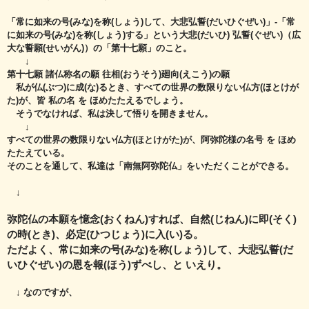
「常に如来の号(みな)を称(しょう)して、大悲弘誓(だいひぐぜい)」‐「常
に如来の号(みな)を称(しょう)する」という
大悲(だいひ) 弘誓(ぐぜい)（広
大な誓願(せいがん)）の「第十七願」のこと。
↓
第十七願 諸仏称名の願 往相(おうそう)廻向(えこう)の願
私が仏(ぶつ)に成(な)るとき、すべての世界の数限りない仏方(ほとけが
た)が、
皆 私の名 を ほめたたえるでしょう。
そうでなければ、私は決して悟りを開きません。
↓
すべての世界の数限りない仏方(ほとけがた)が、阿弥陀様の名号 を ほめ
たたえている。
そのことを通して、私達は「南無阿弥陀仏」をいただくことができる。
↓
弥陀仏の本願を憶念(おくねん)すれば、自然(じねん)に即(そく)
の時(とき)、必定(ひつじょう)に入(い)る。
ただよく、常に如来の号(みな)を称(しょう)して、大悲弘誓(だ
いひぐぜい)の恩を報(ほう)ずべし、と いえり。
↓ なのですが、