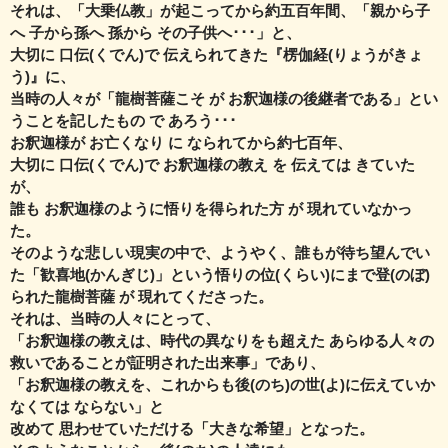
それは、「大乗仏教」が起こってから約五百年間、
「親から子
へ 子から孫へ 孫から その子供へ･･･」と、
大切に 口伝(くでん)で 伝えられてきた『楞伽経(りょうがきょ
う)』に、
当時の人々が「龍樹菩薩こそ が お釈迦様の後継者である」とい
うことを
記したもの で あろう･･･
お釈迦様が お亡くなり に なられてから約七百年、
大切に 口伝(くでん)で お釈迦様の教え を 伝えては きていた
が、
誰も お釈迦様のように悟りを得られた方 が 現れていなかっ
た。
そのような悲しい現実の中で、ようやく、誰もが待ち望んでい
た
「歓喜地(かんぎじ)」という悟りの位(くらい)にまで登(のぼ)
られた龍樹菩薩 が 現れてくださった。
それは、当時の人々にとって、
「お釈迦様の教えは、時代の異なりをも超えた あらゆる人々の
救いであることが
証明された出来事」であり、
「お釈迦様の教えを、これからも後(のち)の世(よ)に伝えていか
なくては ならない」と
改めて 思わせていただける「大きな希望」となった。