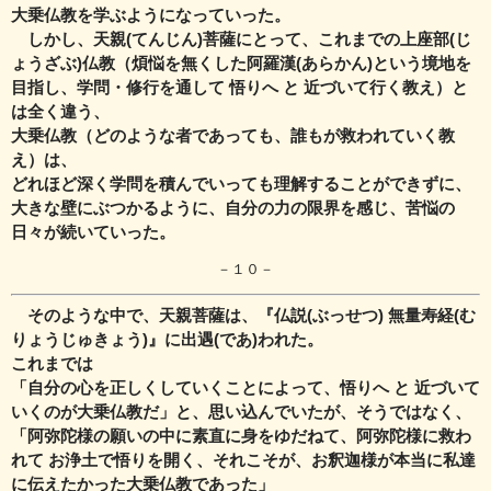
大乗仏教を学ぶようになっていった。
しかし、天親(てんじん)菩薩にとって、これまでの上座部(じ
ょうざぶ)仏教（煩悩を無くした阿羅漢(あらかん)という境地を
目指し、学問・修行を通して 悟りへ と 近づいて行く教え）と
は全く違う、
大乗仏教（どのような者であっても、誰もが救われていく教
え）は、
どれほど深く学問を積んでいっても理解することができずに、
大きな壁にぶつかるように、自分の力の限界を感じ、苦悩の
日々が続いていった。
－１０－
そのような中で、天親菩薩は、『仏説(ぶっせつ) 無量寿経(む
りょうじゅきょう)』に出遇(であ)われた。
これまでは
「自分の心を正しくしていくことによって、悟りへ と 近づいて
いくのが大乗仏教だ」と、思い込んでいたが、そうではなく、
「阿弥陀様の願いの中に素直に身をゆだねて、阿弥陀様に救わ
れて お浄土で悟りを
開く、それこそが、お釈迦様が本当に私達
に伝えたかった大乗仏教であった」