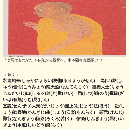
『七高僧ものがたり-仏陀から親鸞へ』東本願寺出版部 より
〈 原文 〉
釈迦如来(しゃかにょらい)楞伽山(りょうがせん) 為(い)衆(し
ゅう)告命(ごうみょう)南天竺(なんてんじく) 龍樹大士(りゅう
じゅだいじ)出(しゅッ)於(と)世(せい) 悉(しつ)能(のう)摧破(ざ
いは)有無(うむ)見(けん)
宣説(せんぜつ)大乗(だいじょう)無上(むじょう)法(ほう) 証(し
ょう)歓喜地(かんぎじ)生(しょう)安楽(あんらく) 顕示(けんじ)
難行(なんぎょう)陸路(ろくろ)苦(く) 信楽(しんぎょう)易行(い
ぎょう)水道(しいどう)楽(らく)