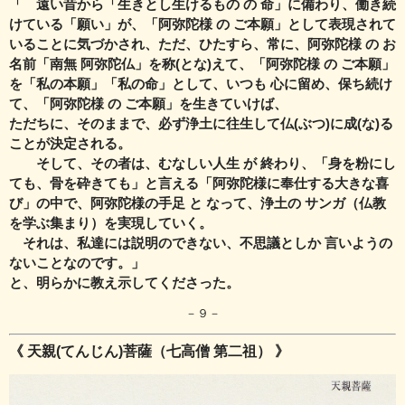
「 遠い昔から「生きとし生けるもの の 命」に備わり、働き続
けている「願い」が、
「阿弥陀様 の ご本願」として表現されて
いることに気づかされ、
ただ、ひたすら、常に、阿弥陀様 の お
名前「南無 阿弥陀仏」を称(とな)えて、
「阿弥陀様 の ご本願」
を「私の本願」「私の命」として、
いつも 心に留め、保ち続け
て、「阿弥陀様 の ご本願」を生きていけば、
ただちに、そのままで、必ず浄土に往生して仏(ぶつ)に成(な)る
ことが決定される。
そして、その者は、むなしい人生 が 終わり、
「身を粉にし
ても、骨を砕きても」と言える「阿弥陀様に奉仕する大きな喜
び」
の中で、阿弥陀様の手足 と なって、浄土の サンガ（仏教
を学ぶ集まり）を
実現していく。
それは、私達には説明のできない、不思議としか 言いようの
ないことなのです。」
と、明らかに教え示してくださった。
－９－
《 天親(てんじん)菩薩（七高僧 第二祖） 》