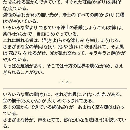
た あらゆる宝から
できていて、すぐれた荘厳(かざり)を具(そ
な)えている。
煩悩の垢(けが)れの無い光が、浄土の すべての飾(かざ)り に曜
(かがや)いている。
いろいろな宝より できている浄土の荘厳(しょうごん)功徳 は、
柔(やわ)らかで、自由に めぐっている。
これに触れる者は、浄(きよ)らかな楽しみ を生(しょう)じる。
さまざまな宝の華(はな)が、池 や 流れ に 咲き乱れて、そよ風
は 花びら を ゆるがせ、
光が乱れ交わって、キラキラと輝(かが
や)いている。
りっぱな建物があり、そこでは十方の世界を眺(なが)め、さえ
ぎられることがない。
－１２－
いろいろな宝の樹(き) に、それぞれ異(こと)なった光 がある。
宝の欄干(らんかん) が 広く めぐらされてある。
多くの宝から できている網(あみ) が あまねく空を覆(おお)っ
ている。
さまざまな鈴が、声をたてて、妙(たえ)なる法(ほう)を説いてい
る。