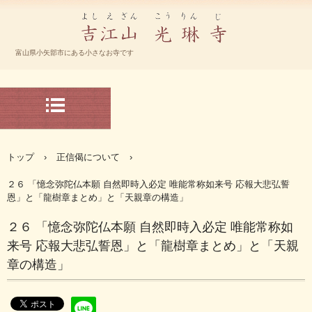
宗大谷派 光琳寺 ホームページ
富山県小矢部市にある小さなお寺です
TEL.-0766-67-2192
〒932-0804 富山県小矢部市下中368
トップ
›
正信偈について
›
２６ 「憶念弥陀仏本願 自然即時入必定 唯能常称如来号 応報大悲弘誓
恩」と「龍樹章まとめ」と「天親章の構造」
２６ 「憶念弥陀仏本願 自然即時入必定 唯能常称如
来号 応報大悲弘誓恩」と「龍樹章まとめ」と「天親
章の構造」