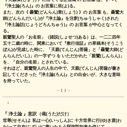
『浄土論(ろん)』の お言葉に依(よ)る。
また、次の《 曇鸞(どんらん)章(しょう) 》の お言葉 も、
曇鸞大
師(どんらんだいし)が『浄土論』を注釈(ちゅうしゃく)された
『浄土論註(じょうどろんちゅう)』の お言葉 が中心となってく
る。
親鸞聖人の「お名前」（諸説(しょせつ)ある）は、一二二四年
五十二歳の時に、
関東において『教行信証』の草稿本(そうこう
ぼん)が完成した時に、「天親(てんじん)菩薩」と「曇鸞大師(ど
んらんだいし)」の
一字ずつ を いただかれた「親鸞(しんらん)」
を、「自分の名前」とされている。
それほど、親鸞聖人の人生の中で、天親(てんじん)菩薩が書き
記してくださった『浄土論(ろん)』との出会いが、大きな意味
を持っていた。
－１１－
↓
『 浄土論 』意訳（偈(うた)だけ）
世尊(せそん)よ 私は一心(いっしん)に 十方世界に行(ゆ)き渡(わ
た)って自在(じざい)に救いたもう阿弥陀如来を信じて