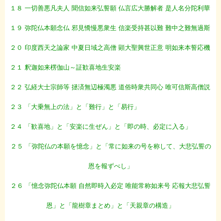
１８ 一切善悪凡夫人 聞信如来弘誓願 仏言広大勝解者 是人名分陀利華
１９ 弥陀仏本願念仏 邪見憍慢悪衆生 信楽受持甚以難 難中之難無過斯
２０ 印度西天之論家 中夏日域之高僧 顕大聖興世正意 明如来本誓応機
２１ 釈迦如来楞伽山～証歓喜地生安楽
２２ 弘経大士宗師等 拯済無辺極濁悪 道俗時衆共同心 唯可信斯高僧説
２３ 「大乗無上の法」と「難行」と「易行」
２４ 「歓喜地」と「安楽に生ぜん」と「即の時、必定に入る」
２５ 「弥陀仏の本願を憶念」と「常に如来の号を称して、大悲弘誓の
恩を報ずべし」
２６ 「憶念弥陀仏本願 自然即時入必定 唯能常称如来号 応報大悲弘誓
恩」と「龍樹章まとめ」と「天親章の構造」