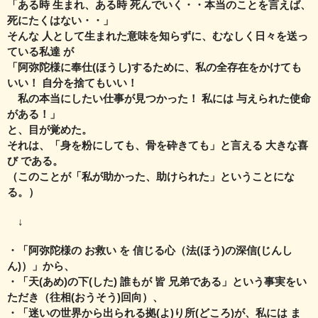
「ある時 生まれ、ある時 死んでいく・・本当のことを言えば、
死にたくはない・・」
そんな 人として生まれた意味を知らずに、むなしく日々を送っ
ている私達 が
「阿弥陀様に奉仕(ほうし)するために、私の全存在をかけても
いい！ 自分を捨てもいい！
私の本当にしたい仕事が見つかった！ 私には 与えられた使命
がある！」
と、目が覚めた。
それは、「身を粉にしても、骨を砕きても」と言える 大きな喜
び である。
（このことが「私が助かった、助けられた」ということにな
る。）
↓
・「阿弥陀様の お救い を 信じる心（法(ほう)の深信(じんし
ん)）」から、
・「天(あめ)の下(した) 誰もが 皆 兄弟である」という事実をい
ただき（往相(おうそう)回向）、
・「迷いの世界から出られる拠(よ)り所(どころ)が、私には ま