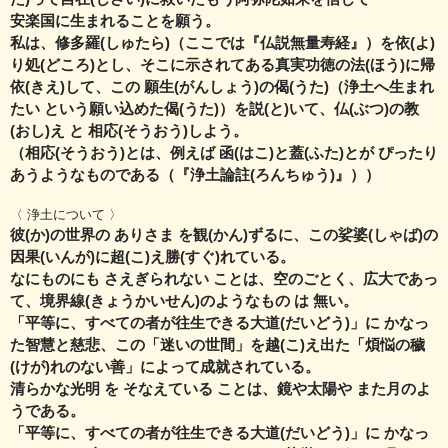
安楽国に生まれることを願う。
私は、修多羅(しゅたら)（ここでは『仏説無量寿経』）を依(よ)
り処(どころ)とし、
そこに示されてある真実功徳の法(ほう)に帰
依(きえ)して、
この 願生(がんしょう)の偈(うた)（浄土へ生まれ
たい という願い込めた偈(うた)）を説(と)いて、
仏(ぶつ)の教
(おし)え と 相応(そうおう)しよう。
（相応(そうおう)とは、例えば 函(はこ)と蓋(ふた)とが ぴったり
あうようなものである（『浄土論註(ろんちゅう)』））
〈 浄土について 〉
彼(か)の世界の ありさま を観(かん)ずるに、この娑婆(しゃば)の
因果(いんが)に超(こ)え勝(すぐ)れている。
なにものにも さえぎられない ことは、空のごとく、広大であっ
て、
境界線(きょうかいせん)のようなもの は 無い。
「平等に、すべての者が往生できる大道(だいどう)」に かなっ
た智慧と慈悲、
この「迷いの世間」を越(こ)え出た「煩悩の穢
(けが)れのない善」によって成就されている。
清らかな光明 を そなえている ことは、鏡や太陽や また月のよ
うである。
「平等に、すべての者が往生できる大道(だいどう)」に かなっ