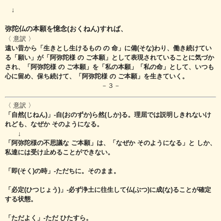
↓
弥陀仏の本願を憶念(おくねん)すれば、
〈 意訳 〉
遠い昔から「生きとし生けるもの の 命」に備(そな)わり、働き続けてい
る「願い」が
「阿弥陀様 の ご本願」として表現されていることに気づか
され、
「阿弥陀様 の ご本願」を「私の本願」「私の命」として、
いつも
心に留め、保ち続けて、「阿弥陀様 の ご本願」を生きていく。
－３－
〈 意訳 〉
「自然(じねん)」-自(おのずか)ら然(しか)る。理屈では説明しきれないけ
れども、なぜか そのようになる。
↓
「阿弥陀様の不思議な ご本願」は、「なぜか そのようになる」と しか、
私達には受け止めることができない。
「即(そく)の時」‐ただちに。そのまま。
「必定(ひつじょう)」‐必ず浄土に往生して仏(ぶつ)に成(な)ることが確定
する状態。
「ただよく」‐ただ ひたすら。