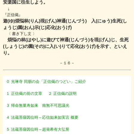
安楽国に往生しよう。
↓
『正信偈』
遊(ゆ)煩悩林(りん)現(げん)神通(じんづう) 入(にゅう)生死(し
ょうじ)園(おん)示(じ)応化(おうげ)
〈 書き下し文 〉
煩悩の林(はやし)に遊びて神通(じんづう)を現(げん)じ、生死
(しょうじ)の園(その)に入(い)りて応化(おうげ)を示す、といえ
り。
－１６－
０ 光琳寺 同朋の会「正信偈のつどい」ご紹介
１ 正信偈の前の文章
２ 正信偈の説明
３ 帰命無量寿如来 南無不可思議光
４ 法蔵菩薩因位時～応信如来如実言 概要
５ 法蔵菩薩因位時～超発希有大弘誓