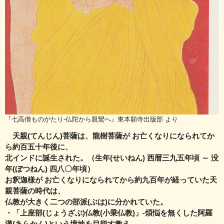
『七高僧ものがたり-仏陀から親鸞へ』東本願寺出版部 より
天親(てんじん)菩薩は、龍樹菩薩が お亡くなりになられてか
ら約百五十年後に、
北インドに誕生された。（生年(せいねん) 西暦三九五年頃 ～ 没
年(ぼつねん) 四八〇年頃）
お釈迦様が お亡くなりになられてから約九百年が経っていた天
親菩薩の時代は、
仏教が大きく二つの部派(ぶは)に分かれていた。
・「上座部(じょうざぶ)仏教(小乗仏教)」‐煩悩を無くした阿羅
漢(あらかん)という境地を目指す教え。