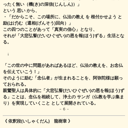
ったく無い（機(き)の深信(じんしん)）」
という 思い から、
・「だからこそ、この場所に、仏法の教え を 根付かせよう と
励(はげ)む（還相(げんそう)回向）」
この四つのことがあって「真実の信心」となり、
それが「大悲弘誓(だいひぐぜい)の恩を報(ほう)ずる」生活とな
る。
↓
「この世の中に問題があればあるほど、仏法の教えを、お念仏
を伝えていこう！」
そのように励む「念仏者」が生まれることを、阿弥陀様は願っ
ておられる。
親鸞聖人は具体的に「大悲弘誓(だいひぐぜい)の恩を報(ほう)ず
る」ことは、念仏を相続して、
浄土の サンガ（仏教を学ぶ集ま
り）を実現していくこと として展開されている。
－６－
《 依釈段(いしゃくだん) 龍樹章 》