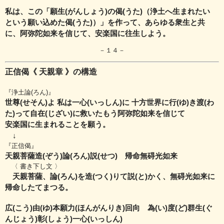
私は、この「願生(がんしょう)の偈(うた)（浄土へ生まれたい
という願い込めた偈(うた)）」を作って、あらゆる衆生と共
に、阿弥陀如来を信じて、安楽国に往生しよう。
－１４－
正信偈《 天親章 》の構造
『浄土論(ろん)』
世尊(せそん)よ 私は一心(いっしん)に 十方世界に行(ゆ)き渡(わ
た)って自在(じざい)に救いたもう阿弥陀如来を信じて
安楽国に生まれることを願う。
↓
『正信偈』
天親菩薩造(ぞう)論(ろん)説(せつ) 帰命無碍光如来
〈 書き下し文 〉
天親菩薩、論(ろん)を造(つく)りて説(と)かく、無碍光如来に
帰命したてまつる。
広(こう)由(ゆ)本願力(ほんがんりき)回向 為(い)度(ど)群生(ぐ
んじょう)彰(しょう)一心(いっしん)