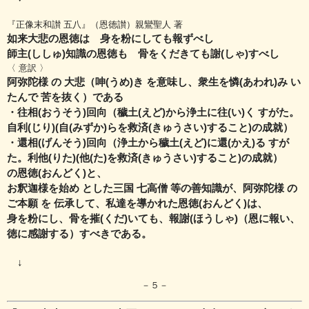
『正像末和讃 五八』（恩徳讃）親鸞聖人 著
如来大悲の恩徳は 身を粉にしても報ずべし
師主(ししゅ)知識の恩徳も 骨をくだきても謝(しゃ)すべし
〈 意訳 〉
阿弥陀様 の 大悲（呻(うめ)き を意味し、衆生を憐(あわれ)み い
たんで 苦を抜く）である
・往相(おうそう)回向（穢土(えど)から浄土に往(い)く すがた。
自利(じり)(自(みずか)らを救済(きゅうさい)すること)の成就）
・還相(げんそう)回向（浄土から穢土(えど)に還(かえ)る すが
た。利他(りた)(他(た)を救済(きゅうさい)すること)の成就）
の恩徳(おんどく)と、
お釈迦様を始め とした三国 七高僧 等の善知識が、
阿弥陀様 の
ご本願 を 伝承して、私達を導かれた恩徳(おんどく)は、
身を粉にし、骨を摧(くだ)いても、報謝(ほうしゃ)（恩に報い、
徳に感謝する）すべきである。
↓
－５－